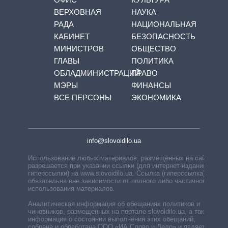
ВЕРХОВНАЯ
НАУКА
РАДА
НАЦИОНАЛЬНАЯ
КАБИНЕТ
БЕЗОПАСНОСТЬ
МИНИСТРОВ
ОБЩЕСТВО
ГЛАВЫ
ПОЛИТИКА
ОБЛАДМИНИСТРАЦИЙ
ПРАВО
МЭРЫ
ФИНАНСЫ
ВСЕ ПЕРСОНЫ
ЭКОНОМИКА
info@slovoidilo.ua
Использование любых материалов, размещённых на сайте,
разрешается при указании ссылки (для интернет-изданий —
гиперссылки) на www.slovoidilo.ua. Ссылка (гиперссылка)
обязательна вне зависимости от полного либо частичного
использования материалов.
Аналитическая информация об обещаниях политиков и
чиновников, размещенных на портале slovoidilo.ua, а также
информация о состоянии выполнения этих обещаний,
собрана и обработана ООО «ИА Слово и Дело» и является