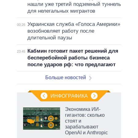
нашли уже третий подземный туннель
для нелегальных мигрантов
Украинская служба «Голоса Америки»
00:26
возобновляет работу после
длительной паузы
Кабмин готовит пакет решений для
23:45
бесперебойной работы бизнеса
после ударов рф: что предлагают
Больше новостей
ИНФОГРАФИКА
рифы
Экономика ИИ-
у в
гигантов: сколько
 на
стоят и
зарабатывают
OpenAI и Anthropic