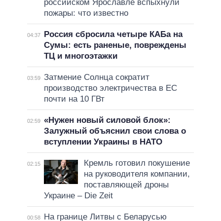
российском Ярославле вспыхнули
пожары: что известно
Россия сбросила четыре КАБа на
04:37
Сумы: есть раненые, повреждены
ТЦ и многоэтажки
Затмение Солнца сократит
03:59
производство электричества в ЕС
почти на 10 ГВт
«Нужен новый силовой блок»:
02:59
Залужный объяснил свои слова о
вступлении Украины в НАТО
Кремль готовил покушение
02:15
на руководителя компании,
поставляющей дроны
Украине – Die Zeit
На границе Литвы с Беларусью
00:58