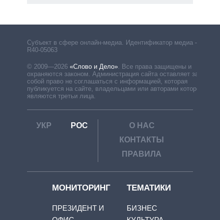
Субъект в сфере онлайн-медиа. Идентификатор медиа –
R40-05063
© 2009—2026
«Слово и Дело»
.
Все права защищены и
охраняются законом. Администрация сайта оставляет за
собой право не соглашаться с информацией, которая
публикуется на сайте, владельцами или авторами которой
являются третьи лица.
УКР
РОС
О НАС
КОНТАКТЫ
ПРАВИЛА
МОНИТОРИНГ
ТЕМАТИКИ
ПРЕЗИДЕНТ И
БИЗНЕС
ОФИС
КУЛЬТУРА