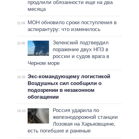
продлили обязанности еще на два
месяца
МОН обновило сроки поступления в
11:09
аспирантуру: что изменилось
Зеленский подтвердил
11:00
поражение двух НПЗ в
россии и судов врага в
Черном море
Экс-командующему логистикой
10:35
Воздушных сил сообщили о
подозрении в незаконном
обогащении
Россия ударила по
10:10
железнодорожной станции
Лозовая на Харьковщине,
есть погибшие и раненые