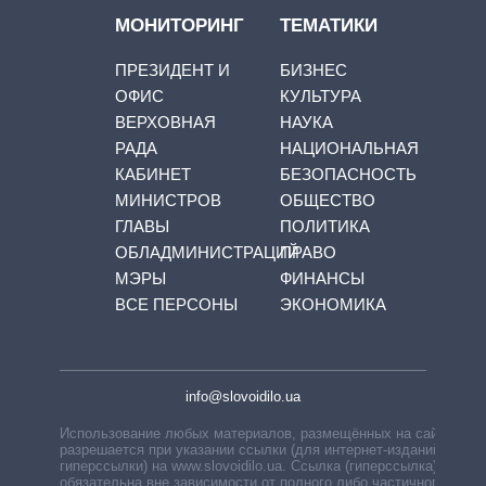
МОНИТОРИНГ
ТЕМАТИКИ
ПРЕЗИДЕНТ И
БИЗНЕС
ОФИС
КУЛЬТУРА
ВЕРХОВНАЯ
НАУКА
РАДА
НАЦИОНАЛЬНАЯ
КАБИНЕТ
БЕЗОПАСНОСТЬ
МИНИСТРОВ
ОБЩЕСТВО
ГЛАВЫ
ПОЛИТИКА
ОБЛАДМИНИСТРАЦИЙ
ПРАВО
МЭРЫ
ФИНАНСЫ
ВСЕ ПЕРСОНЫ
ЭКОНОМИКА
info@slovoidilo.ua
Использование любых материалов, размещённых на сайте,
разрешается при указании ссылки (для интернет-изданий —
гиперссылки) на www.slovoidilo.ua. Ссылка (гиперссылка)
обязательна вне зависимости от полного либо частичного