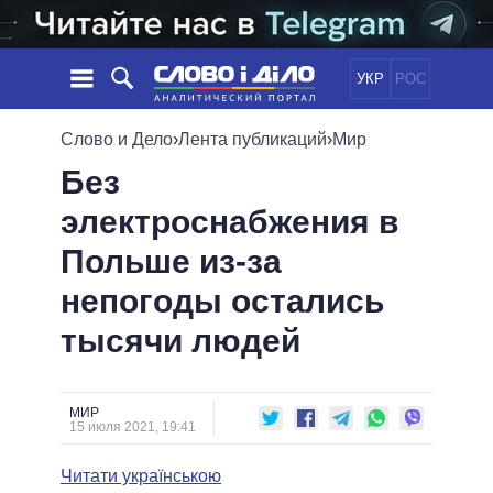
УКР
РОС
НОВОСТИ
Слово и Дело
›
Лента публикаций
›
Мир
Без
ОБЕЩАНИЯ
ЛЕНТА
ПОЛИТИКА
электроснабжения в
СОБЫТИЯ
ЭКОНОМИКА
ПОЛИТИКИ
Польше из-за
СТАТЬИ
ОБЩЕСТВО
ИНФОГРАФИКА
МНЕНИЯ
МИР
ВСЕ ПОЛИТИКИ
непогоды остались
ОБЗОРЫ
ПРЕЗИДЕНТ И ОФИС
тысячи людей
ВИДЕО
ДАЙДЖЕСТЫ
ВЕРХОВНАЯ РАДА
ПОДДЕРЖАТЬ
КАБИНЕТ МИНИСТРОВ
ГЛАВЫ ОБЛАДМИНИСТРАЦИЙ
МИР
СРАВНЕНИЕ ПОЛИТИКОВ
15 июля 2021, 19:41
МЭРЫ
Читати українською
ВСЕ ПЕРСОНЫ