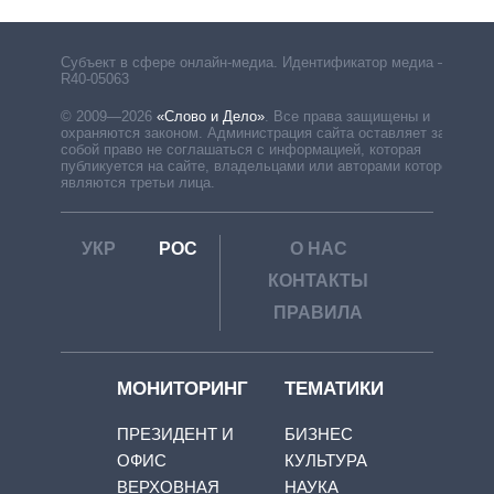
Субъект в сфере онлайн-медиа. Идентификатор медиа –
R40-05063
© 2009—2026
«Слово и Дело»
.
Все права защищены и
охраняются законом. Администрация сайта оставляет за
собой право не соглашаться с информацией, которая
публикуется на сайте, владельцами или авторами которой
являются третьи лица.
УКР
РОС
О НАС
КОНТАКТЫ
ПРАВИЛА
МОНИТОРИНГ
ТЕМАТИКИ
ПРЕЗИДЕНТ И
БИЗНЕС
ОФИС
КУЛЬТУРА
ВЕРХОВНАЯ
НАУКА