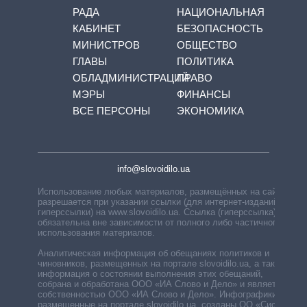
РАДА
НАЦИОНАЛЬНАЯ
КАБИНЕТ
БЕЗОПАСНОСТЬ
МИНИСТРОВ
ОБЩЕСТВО
ГЛАВЫ
ПОЛИТИКА
ОБЛАДМИНИСТРАЦИЙ
ПРАВО
МЭРЫ
ФИНАНСЫ
ВСЕ ПЕРСОНЫ
ЭКОНОМИКА
info@slovoidilo.ua
Использование любых материалов, размещённых на сайте,
разрешается при указании ссылки (для интернет-изданий —
гиперссылки) на www.slovoidilo.ua. Ссылка (гиперссылка)
обязательна вне зависимости от полного либо частичного
использования материалов.
Аналитическая информация об обещаниях политиков и
чиновников, размещенных на портале slovoidilo.ua, а также
информация о состоянии выполнения этих обещаний,
собрана и обработана ООО «ИА Слово и Дело» и является
собственностью ООО «ИА Слово и Дело». Инфографики,
размещенные на портале slovoidilo.ua, созданы ОО «Система