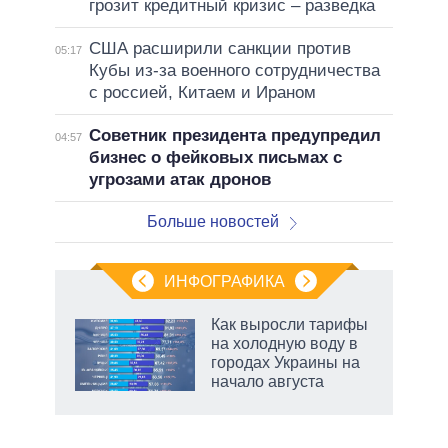
грозит кредитный кризис – разведка
США расширили санкции против
05:17
Кубы из-за военного сотрудничества
с россией, Китаем и Ираном
Советник президента предупредил
04:57
бизнес о фейковых письмах с
угрозами атак дронов
Больше новостей
ИНФОГРАФИКА
еля
Как выросли тарифы
на холодную воду в
городах Украины на
начало августа
маги