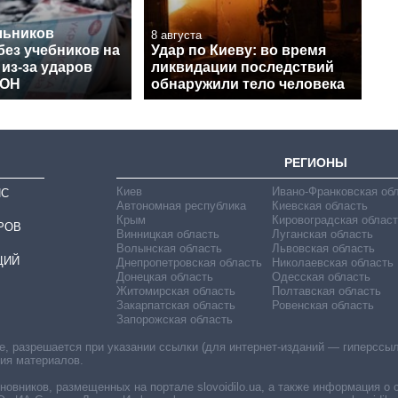
льников
8 августа
без учебников на
Удар по Киеву: во время
 из-за ударов
ликвидации последствий
МОН
обнаружили тело человека
РЕГИОНЫ
Киев
Ивано-Франковская об
ИС
Автономная республика
Киевская область
Крым
Кировоградская област
РОВ
Винницкая область
Луганская область
Волынская область
Львовская область
ЦИЙ
Днепропетровская область
Николаевская область
Донецкая область
Одесская область
Житомирская область
Полтавская область
Закарпатская область
Ровенская область
Запорожская область
 разрешается при указании ссылки (для интернет-изданий — гиперссылки
ния материалов.
овников, размещенных на портале slovoidilo.ua, а также информация о 