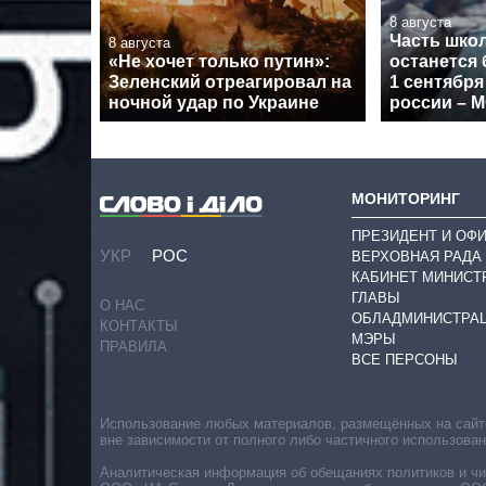
8 августа
Часть шко
8 августа
«Не хочет только путин»:
останется 
Зеленский отреагировал на
1 сентября
ночной удар по Украине
россии – 
МОНИТОРИНГ
ПРЕЗИДЕНТ И ОФ
УКР
РОС
ВЕРХОВНАЯ РАДА
КАБИНЕТ МИНИСТ
ГЛАВЫ
О НАС
ОБЛАДМИНИСТРА
КОНТАКТЫ
МЭРЫ
ПРАВИЛА
ВСЕ ПЕРСОНЫ
Использование любых материалов, размещённых на сайте,
вне зависимости от полного либо частичного использова
Аналитическая информация об обещаниях политиков и чин