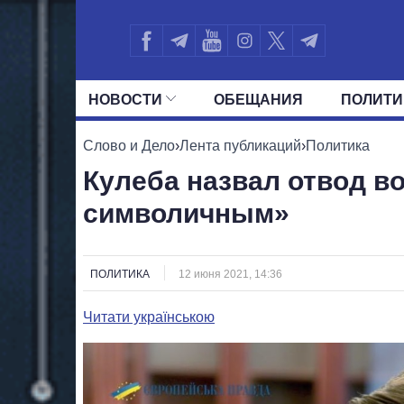
НОВОСТИ
ОБЕЩАНИЯ
ПОЛИТИ
ВСЕ ПОЛИТИКИ
ПРЕЗИДЕНТ И ОФ
Слово и Дело
›
Лента публикаций
›
Политика
Кулеба назвал отвод в
символичным»
ПОЛИТИКА
12 июня 2021, 14:36
Читати українською