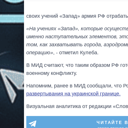
своих учений «Запад» армия РФ отрабат
«На учениях «Запад», которые осущест
именно наступательных элементов, это
том, как захватывать города, аэродро
операцию»
, - отметил Кулеба.
В МИД считают, что таким образом РФ го
военному конфликту.
Напомним, ранее в МИД сообщали, что Р
развертывания на украинской границе.
Визуальная аналитика от редакции «Слов
ЧИТАЙТЕ 
самое важное о