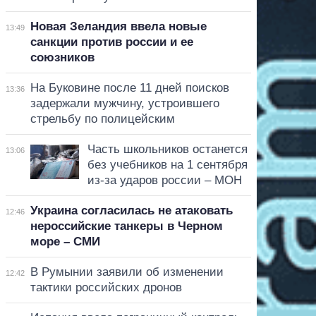
Новая Зеландия ввела новые
13:49
санкции против россии и ее
союзников
На Буковине после 11 дней поисков
13:36
задержали мужчину, устроившего
стрельбу по полицейским
Часть школьников останется
13:06
без учебников на 1 сентября
из-за ударов россии – МОН
Украина согласилась не атаковать
12:46
нероссийские танкеры в Черном
море – СМИ
В Румынии заявили об изменении
12:42
тактики российских дронов