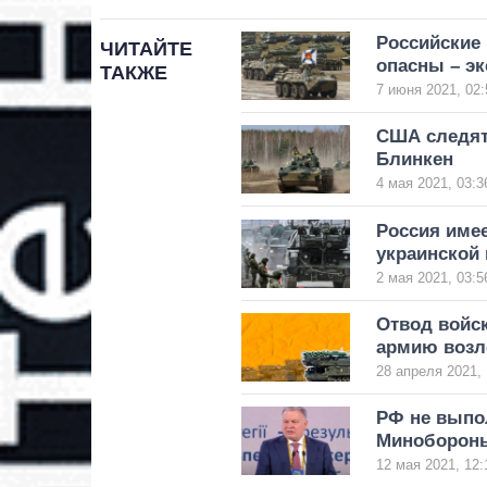
Российские 
ЧИТАЙТЕ
опасны – эк
ТАКЖЕ
7 июня 2021, 02:
США следят
Блинкен
4 мая 2021, 03:3
Россия имее
украинской 
2 мая 2021, 03:5
Отвод войск
армию возл
28 апреля 2021, 
РФ не выпол
Миноборон
12 мая 2021, 12: