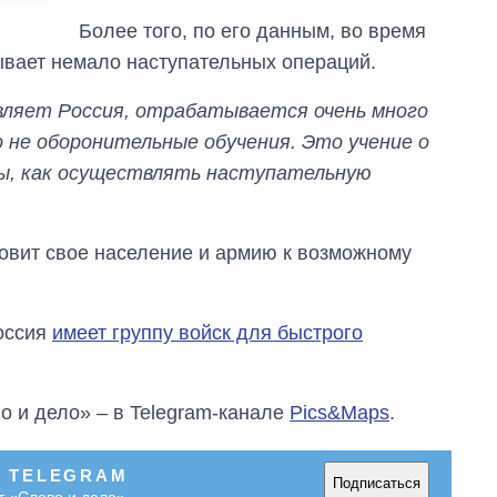
Более того, по его данным, во время
ывает немало наступательных операций.
вляет Россия, отрабатывается очень много
 не оборонительные обучения. Это учение о
мы, как осуществлять наступательную
товит свое население и армию к возможному
оссия
имеет группу войск для быстрого
о и дело» – в Telegram-канале
Pics&Maps
.
В TELEGRAM
Подписаться
т «Слово и дело»