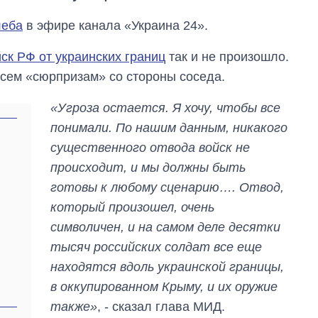
леба
в эфире канала «Украина 24».
ск РФ от украинских границ
так и не произошло.
всем «сюрпризам» со стороны соседа.
«Угроза остается. Я хочу, чтобы все
понимали. По нашим данным, никакого
существенного отвода войск не
происходит, и мы должны быть
готовы к любому сценарию…. Отвод,
который произошел, очень
Восемь
массированных
символичен, и на самом деле десятки
ударов по Украине
тысяч российских солдат все еще
за лето: Киев и
область стали
находятся вдоль украинской границы,
главной целью рф
в оккупированном Крыму, и их оружие
также»
, - сказал глава МИД.