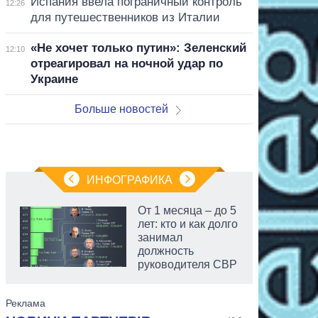
Испания ввела пограничный контроль
12:26
для путешественников из Италии
«Не хочет только путин»: Зеленский
12:10
отреагировал на ночной удар по
Украине
Больше новостей
ИНФОГРАФИКА
От 1 месяца – до 5
лет: кто и как долго
занимал
должность
руководителя СВР