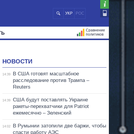
УКР
РОС
Сравнение
ТЬ
политиков
СТРАЦИЙ
МЭРЫ
ВСЕ ПЕРСОНЫ
НОВОСТИ
В США готовят масштабное
14:39
расследование против Трампа –
Reuters
США будут поставлять Украине
14:39
ракеты-перехватчики для Patriot
ежемесячно – Зеленский
В Румынии затопили две баржи, чтобы
14:02
спасти работу АЭС