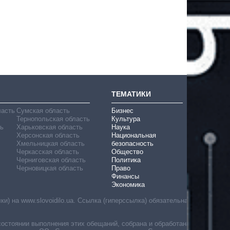
ТЕМАТИКИ
ласть
Сумская область
Бизнес
Тернопольская область
Культура
ь
Харьковская область
Наука
Херсонская область
Национальная
Хмельницкая область
безопасность
Черкасская область
Общество
Черниговская область
Политика
Черновицкая область
Право
Финансы
Экономика
) на www.slovoidilo.ua. Ссылка (гиперссылка) обязательна
состоянии выполнения этих обещаний, собрана и обработана