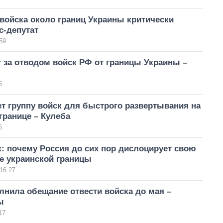
войска около границ Украины критически
с-депутат
59
 за отводом войск РФ от границы Украины –
6
т группу войск для быстрого развертывания на
границе – Кулеба
6
: почему Россия до сих пор дислоцирует свою
е украинской границы
16:27
нила обещание отвести войска до мая –
ы
17