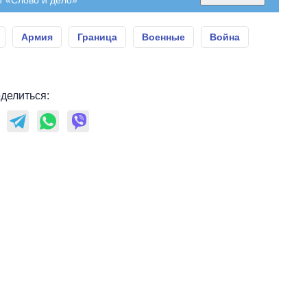
Армия
Граница
Военные
Война
делиться: