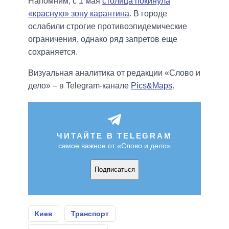
Напомним, с 1 мая
столица покинула
«красную» зону карантина
. В городе
ослабили строгие противоэпидемические
ограничения, однако ряд запретов еще
сохраняется.
Визуальная аналитика от редакции «Слово и
дело» – в Telegram-канале
Pics&Maps
.
ЧИТАЙТЕ В TELEGRAM
самое важное от «Слово и дело»
Подписаться
Киев
Транспорт