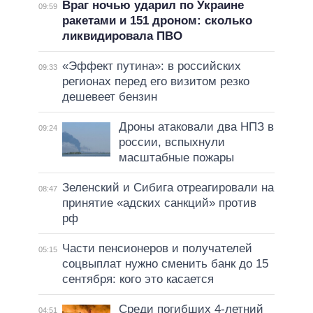
Враг ночью ударил по Украине
09:59
ракетами и 151 дроном: сколько
ликвидировала ПВО
«Эффект путина»: в российских
09:33
регионах перед его визитом резко
дешевеет бензин
Дроны атаковали два НПЗ в
09:24
россии, вспыхнули
масштабные пожары
Зеленский и Сибига отреагировали на
08:47
принятие «адских санкций» против
рф
Части пенсионеров и получателей
05:15
соцвыплат нужно сменить банк до 15
сентября: кого это касается
Среди погибших 4-летний
04:51