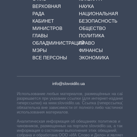
ВЕРХОВНАЯ
НАУКА
РАДА
НАЦИОНАЛЬНАЯ
КАБИНЕТ
БЕЗОПАСНОСТЬ
МИНИСТРОВ
ОБЩЕСТВО
ГЛАВЫ
ПОЛИТИКА
ОБЛАДМИНИСТРАЦИЙ
ПРАВО
МЭРЫ
ФИНАНСЫ
ВСЕ ПЕРСОНЫ
ЭКОНОМИКА
info@slovoidilo.ua
Использование любых материалов, размещённых на сайте,
разрешается при указании ссылки (для интернет-изданий —
гиперссылки) на www.slovoidilo.ua. Ссылка (гиперссылка)
обязательна вне зависимости от полного либо частичного
использования материалов.
Аналитическая информация об обещаниях политиков и
чиновников, размещенных на портале slovoidilo.ua, а также
информация о состоянии выполнения этих обещаний,
собрана и обработана ООО «ИА Слово и Дело» и является