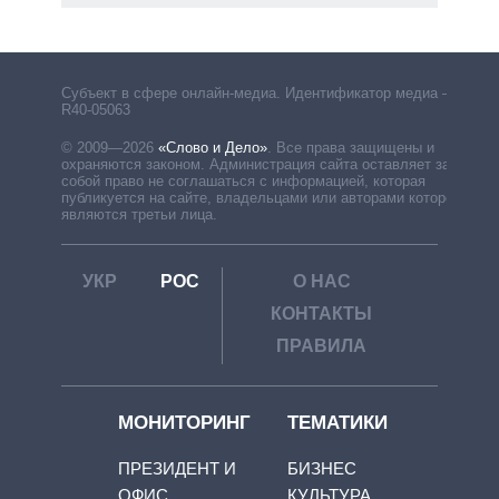
Субъект в сфере онлайн-медиа. Идентификатор медиа –
R40-05063
© 2009—2026
«Слово и Дело»
.
Все права защищены и
охраняются законом. Администрация сайта оставляет за
собой право не соглашаться с информацией, которая
публикуется на сайте, владельцами или авторами которой
являются третьи лица.
УКР
РОС
О НАС
КОНТАКТЫ
ПРАВИЛА
МОНИТОРИНГ
ТЕМАТИКИ
ПРЕЗИДЕНТ И
БИЗНЕС
ОФИС
КУЛЬТУРА