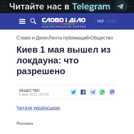
УКР
РОС
НОВОСТИ
Слово и Дело
›
Лента публикаций
›
Общество
Киев 1 мая вышел из
ОБЕЩАНИЯ
ЛЕНТА
ПОЛИТИКА
локдауна: что
СОБЫТИЯ
ЭКОНОМИКА
ПОЛИТИКИ
разрешено
СТАТЬИ
ОБЩЕСТВО
ИНФОГРАФИКА
МНЕНИЯ
МИР
ВСЕ ПОЛИТИКИ
ОБЗОРЫ
ПРЕЗИДЕНТ И ОФИС
ВИДЕО
ОБЩЕСТВО
ДАЙДЖЕСТЫ
1 мая 2021, 09:59
ВЕРХОВНАЯ РАДА
ПОДДЕРЖАТЬ
КАБИНЕТ МИНИСТРОВ
Читати українською
ГЛАВЫ ОБЛАДМИНИСТРАЦИЙ
СРАВНЕНИЕ ПОЛИТИКОВ
МЭРЫ
ВСЕ ПЕРСОНЫ