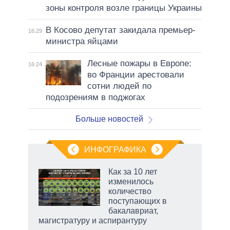
зоны контроля возле границы Украины
В Косово депутат закидала премьер-
16:29
министра яйцами
Лесные пожары в Европе:
16:24
во Франции арестовали
сотни людей по
подозрениям в поджогах
Больше новостей
ИНФОГРАФИКА
 как
Как за 10 лет
чипы
изменилось
ды и
количество
т на
поступающих в
бакалавриат,
магистратуру и аспирантуру