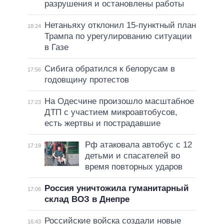
разрушения и остановлены работы
Нетаньяху отклонил 15-пунктный план
18:24
Трампа по урегулированию ситуации
в Газе
Сибига обратился к белорусам в
17:56
годовщину протестов
На Одесчине произошло масштабное
17:23
ДТП с участием микроавтобусов,
есть жертвы и пострадавшие
Рф атаковала автобус с 12
17:19
детьми и спасателей во
время повторных ударов
Россия уничтожила гуманитарный
17:06
склад ВОЗ в Днепре
Российские войска создали новые
16:43