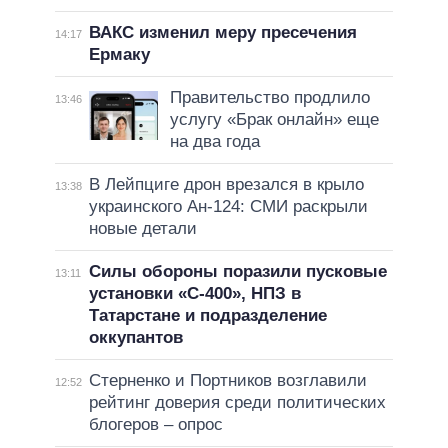
ВАКС изменил меру пресечения
14:17
Ермаку
Правительство продлило
13:46
услугу «Брак онлайн» еще
на два года
В Лейпциге дрон врезался в крыло
13:38
украинского Ан-124: СМИ раскрыли
новые детали
Силы обороны поразили пусковые
13:11
установки «С-400», НПЗ в
Татарстане и подразделение
оккупантов
Стерненко и Портников возглавили
12:52
рейтинг доверия среди политических
блогеров – опрос