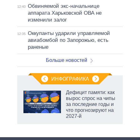
Обвиняемой экс-начальнице
12:40
аппарата Харьковской ОВА не
изменили залог
Оккупанты ударили управляемой
12:35
авиабомбой по Запорожью, есть
раненые
Больше новостей
ИНФОГРАФИКА
Дефицит памяти: как
вырос спрос на чипы
за последние годы и
ет
что прогнозируют на
2027-й
маги