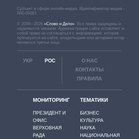
Субъект в сфере онлайн-медиа. Идентификатор медиа –
R40-05063
© 2009—2026
«Слово и Дело»
.
Все права защищены и
охраняются законом. Администрация сайта оставляет за
собой право не соглашаться с информацией, которая
публикуется на сайте, владельцами или авторами которой
являются третьи лица.
УКР
РОС
О НАС
КОНТАКТЫ
ПРАВИЛА
МОНИТОРИНГ
ТЕМАТИКИ
ПРЕЗИДЕНТ И
БИЗНЕС
ОФИС
КУЛЬТУРА
ВЕРХОВНАЯ
НАУКА
РАДА
НАЦИОНАЛЬНАЯ