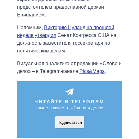
предстоятелем православной церкви
Епифанием.
Напомним,
Викторию Нуланд на прошлой
неделе утвердил
Сенат Конгресса США на
должность заместителя госсекретаря по
политическим делам.
Визуальная аналитика от редакции «Слово и
дело» – в Telegram-канале
Pics&Maps
.
ЧИТАЙТЕ В TELEGRAM
самое важное от «Слово и дело»
Подписаться