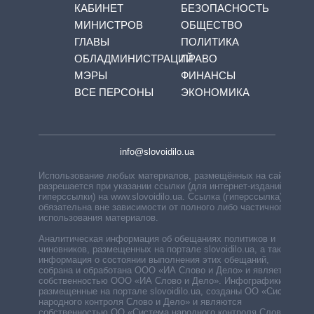
КАБИНЕТ
БЕЗОПАСНОСТЬ
МИНИСТРОВ
ОБЩЕСТВО
ГЛАВЫ
ПОЛИТИКА
ОБЛАДМИНИСТРАЦИЙ
ПРАВО
МЭРЫ
ФИНАНСЫ
ВСЕ ПЕРСОНЫ
ЭКОНОМИКА
info@slovoidilo.ua
Использование любых материалов, размещённых на сайте,
разрешается при указании ссылки (для интернет-изданий —
гиперссылки) на www.slovoidilo.ua. Ссылка (гиперссылка)
обязательна вне зависимости от полного либо частичного
использования материалов.
Аналитическая информация об обещаниях политиков и
чиновников, размещенных на портале slovoidilo.ua, а также
информация о состоянии выполнения этих обещаний,
собрана и обработана ООО «ИА Слово и Дело» и является
собственностью ООО «ИА Слово и Дело». Инфографики,
размещенные на портале slovoidilo.ua, созданы ОО «Система
народного контроля Слово и Дело» и являются
собственностью ОО «Система народного контроля Слово и