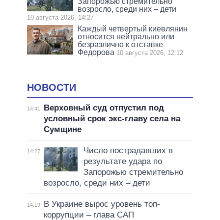
Запорожью стремительно
возросло, среди них – дети
10 августа 2026, 14:27
Каждый четвертый киевлянин
относится нейтрально или
безразлично к отставке
Федорова
10 августа 2026, 12:12
НОВОСТИ
Верховный суд отпустил под
14:41
условный срок экс-главу села на
Сумщине
Число пострадавших в
14:27
результате удара по
Запорожью стремительно
возросло, среди них – дети
В Украине вырос уровень топ-
14:19
коррупции – глава САП