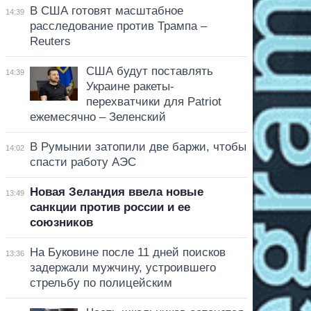
В США готовят масштабное
14:39
расследование против Трампа –
Reuters
США будут поставлять
14:39
Украине ракеты-
перехватчики для Patriot
ежемесячно – Зеленский
В Румынии затопили две баржи, чтобы
14:02
спасти работу АЭС
Новая Зеландия ввела новые
13:49
санкции против россии и ее
союзников
На Буковине после 11 дней поисков
13:36
задержали мужчину, устроившего
стрельбу по полицейским