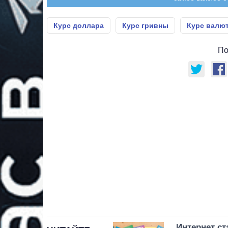
Курс доллара
Курс гривны
Курс валю
По
Интернет с