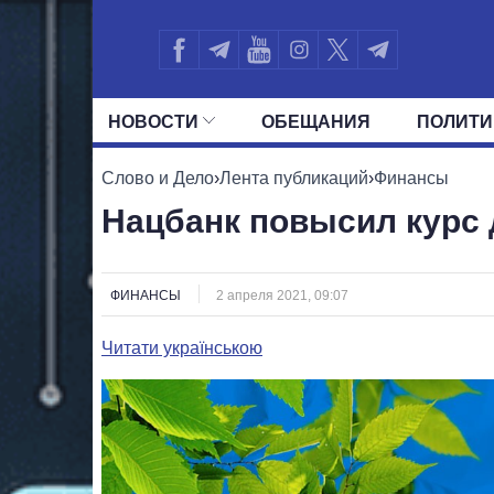
НОВОСТИ
ОБЕЩАНИЯ
ПОЛИТИ
ВСЕ ПОЛИТИКИ
ПРЕЗИДЕНТ И ОФ
Слово и Дело
›
Лента публикаций
›
Финансы
Нацбанк повысил курс 
ФИНАНСЫ
2 апреля 2021, 09:07
Читати українською