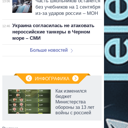
Часть школьников останется
13:06
без учебников на 1 сентября
из-за ударов россии – МОН
Украина согласилась не атаковать
12:46
нероссийские танкеры в Черном
море – СМИ
Больше новостей
ИНФОГРАФИКА
Как изменился
бюджет
Министерства
обороны за 13 лет
войны с россией
аспирант