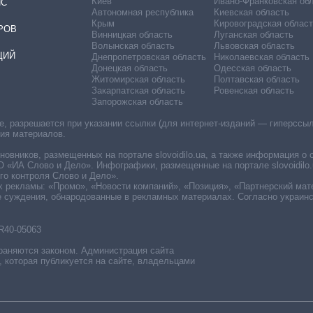
Киев
Ивано-Франковская об
ИС
Автономная республика
Киевская область
Крым
Кировоградская област
РОВ
Винницкая область
Луганская область
Волынская область
Львовская область
ЦИЙ
Днепропетровская область
Николаевская область
Донецкая область
Одесская область
Житомирская область
Полтавская область
Закарпатская область
Ровенская область
Запорожская область
 разрешается при указании ссылки (для интернет-изданий — гиперссылки
ния материалов.
овников, размещенных на портале slovoidilo.ua, а также информация о 
«ИА Слово и Дело». Инфографики, размещенные на портале slovoidilo.
о контроля Слово и Дело».
х рекламы: «Промо», «Новости компаний», «Позиция», «Партнерский мат
е суждения, обнародованные в рекламных материалах. Согласно украин
R40-05063
раняются законом. Администрация сайта
, которая публикуется на сайте, владельцами