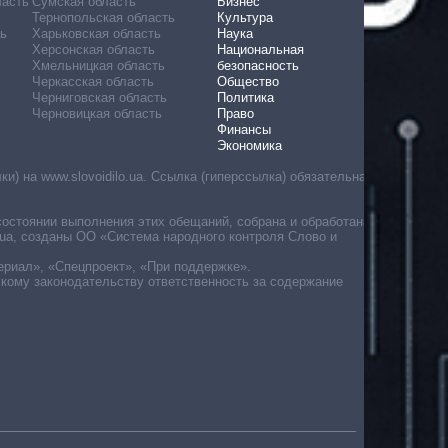
ласть
Сумская область
Бизнес
Тернопольская область
Культура
ь
Харьковская область
Наука
Херсонская область
Национальная
Хмельницкая область
безопасность
Черкасская область
Общество
Черниговская область
Политика
Черновицкая область
Право
Финансы
Экономика
) на www.slovoidilo.ua. Ссылка (гиперссылка) обязательна
состоянии выполнения этих обещаний, собрана и обработана
ua, созданы ОО «Система народного контроля Слово и
ериал», «Спецпроект», «При поддержке».
скому законодательству ответственность за содержание