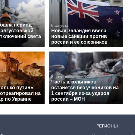
рошла период
8 августа
 августовской
Новая Зеландия ввела
отключений света
новые санкции против
ь
россии и ее союзников
8 августа
Часть школьников
только путин»:
останется без учебников на
 отреагировал на
1 сентября из-за ударов
р по Украине
россии – МОН
РЕГИОНЫ