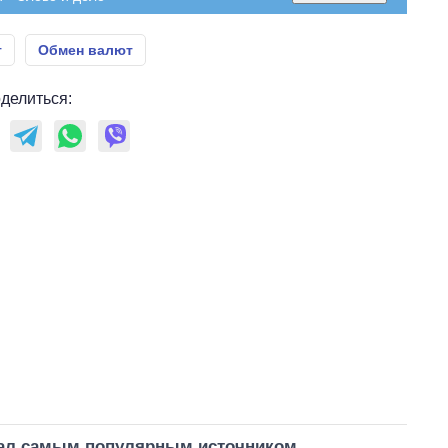
т
Обмен валют
делиться:
тал самым популярным источником