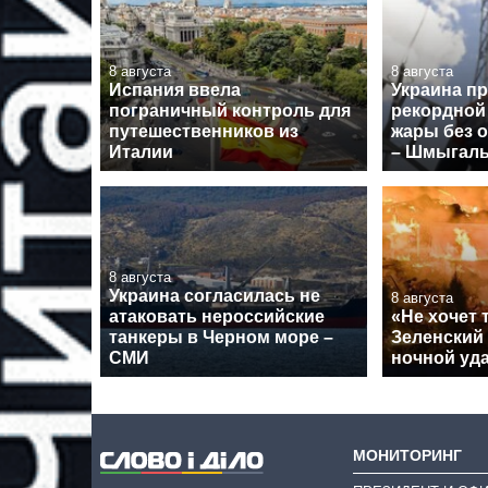
8 августа
8 августа
Испания ввела
Украина п
пограничный контроль для
рекордной
путешественников из
жары без 
Италии
– Шмыгал
8 августа
Украина согласилась не
8 августа
атаковать нероссийские
«Не хочет 
танкеры в Черном море –
Зеленский
СМИ
ночной уда
МОНИТОРИНГ