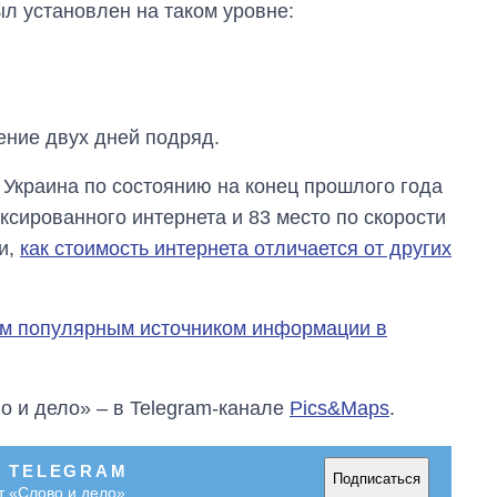
л установлен на таком уровне:
ение двух дней подряд.
 Украина по состоянию на конец прошлого года
ксированного интернета и 83 место по скорости
и,
как стоимость интернета отличается от других
ым популярным источником информации в
От 1 месяца – до 5
лет: кто и как долго
занимал
о и дело» – в Telegram-канале
Pics&Maps
.
должность
руководителя СВР
В TELEGRAM
Подписаться
т «Слово и дело»