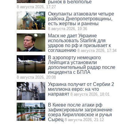
рынок в Белополье
8 августа 2026, 17:27
Оккупанты атаковали четыре
района Днепропетровщины,
есть жертвы и ранены
8 августа 2026, 19:36
Маск не дает Украине
использовать Starlink для
ударов по рф и призывает к
соглашению
8 августа 2026, 17:34
В аэропорту немецкого
Лейпцига установили
дополнительный радар после
инцидента с БПЛА
8 августа 2026, 20:08
Украина получит от Сербии 2
миллиона евро: на что
направят
8 августа 2026, 18:01
В Киеве после атаки рф
зафиксировали загрязнение
озера Кирилловское и ручья
Сырец
8 августа 2026, 21:12