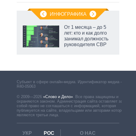
ИНФОГРАФИКА
От 1 месяца – до 5
лет: кто и как долго
занимал должность
руководителя СВР
рф
Субъект в сфере онлайн-медиа. Идентификатор медиа –
R40-05063
© 2009—2026
«Слово и Дело»
.
Все права защищены и
охраняются законом. Администрация сайта оставляет за
собой право не соглашаться с информацией, которая
публикуется на сайте, владельцами или авторами которой
являются третьи лица.
УКР
РОС
О НАС