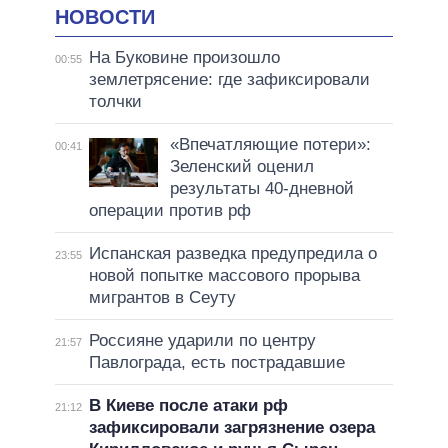
НОВОСТИ
На Буковине произошло
00:55
землетрясение: где зафиксировали
толчки
«Впечатляющие потери»:
00:41
Зеленский оценил
результаты 40-дневной
операции против рф
Испанская разведка предупредила о
23:55
новой попытке массового прорыва
мигрантов в Сеуту
Россияне ударили по центру
21:57
Павлограда, есть пострадавшие
В Киеве после атаки рф
21:12
зафиксировали загрязнение озера