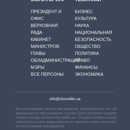
ПРЕЗИДЕНТ И
БИЗНЕС
ОФИС
КУЛЬТУРА
ВЕРХОВНАЯ
НАУКА
РАДА
НАЦИОНАЛЬНАЯ
КАБИНЕТ
БЕЗОПАСНОСТЬ
МИНИСТРОВ
ОБЩЕСТВО
ГЛАВЫ
ПОЛИТИКА
ОБЛАДМИНИСТРАЦИЙ
ПРАВО
МЭРЫ
ФИНАНСЫ
ВСЕ ПЕРСОНЫ
ЭКОНОМИКА
info@slovoidilo.ua
Использование любых материалов, размещённых на сайте,
разрешается при указании ссылки (для интернет-изданий —
гиперссылки) на www.slovoidilo.ua. Ссылка (гиперссылка)
обязательна вне зависимости от полного либо частичного
использования материалов.