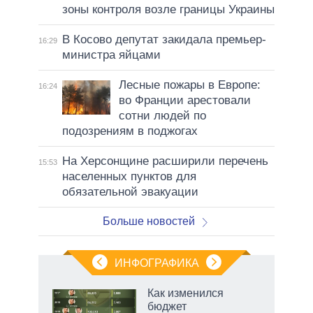
зоны контроля возле границы Украины
В Косово депутат закидала премьер-
16:29
министра яйцами
Лесные пожары в Европе:
16:24
во Франции арестовали
сотни людей по
подозрениям в поджогах
На Херсонщине расширили перечень
15:53
населенных пунктов для
обязательной эвакуации
Больше новостей
ИНФОГРАФИКА
 5
Как изменился
го
бюджет