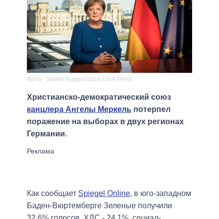
Фото - Steffen KuglerGlobal Look Press.
Христианско-демократический союз
канцлера Ангелы Меркель
потерпел
поражение на выборах в двух регионах
Германии.
Как сообщает
Spiegel Online
, в юго-западном
Баден-Вюртемберге Зеленые получили
32,6% голосов, ХДС - 24,1%, социал-