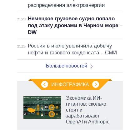
распределения электроэнергии
Немецкое грузовое судно попало
21:29
под атаку дронами в Черном море –
DW
Россия в июле увеличила добычу
21:25
нефти и газового конденсата – СМИ
Больше новостей
ИНФОГРАФИКА
Экономика ИИ-
гигантов: сколько
не за
стоят и
асть
зарабатывают
елью
OpenAI и Anthropic