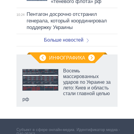
«теневого флота» рф
Пентагон досрочно отстранил
10:24
генерала, который координировал
поддержку Украины
Больше новостей
ИНФОГРАФИКА
еля
Восемь
массированных
ударов по Украине за
лето: Киев и область
стали главной целью
рф
Субъект в сфере онлайн-медиа. Идентификатор медиа –