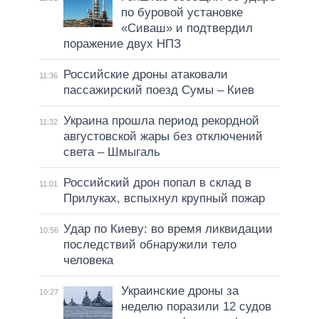
по буровой установке
«Сиваш» и подтвердил
поражение двух НПЗ
Российские дроны атаковали
11:36
пассажирский поезд Сумы – Киев
Украина прошла период рекордной
11:32
августовской жары без отключений
света – Шмыгаль
Российский дрон попал в склад в
11:01
Прилуках, вспыхнул крупный пожар
Удар по Киеву: во время ликвидации
10:56
последствий обнаружили тело
человека
Украинские дроны за
10:27
неделю поразили 12 судов