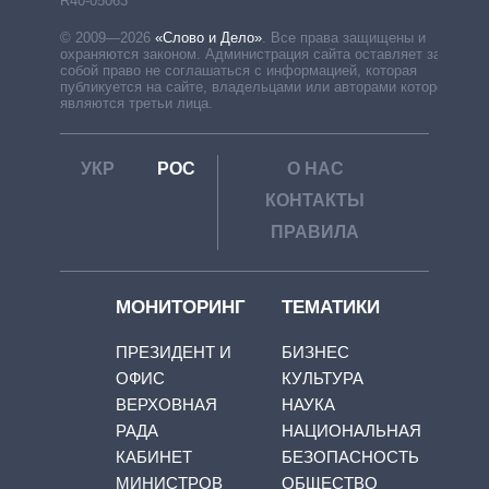
R40-05063
© 2009—2026
«Слово и Дело»
.
Все права защищены и
охраняются законом. Администрация сайта оставляет за
собой право не соглашаться с информацией, которая
публикуется на сайте, владельцами или авторами которой
являются третьи лица.
УКР
РОС
О НАС
КОНТАКТЫ
ПРАВИЛА
МОНИТОРИНГ
ТЕМАТИКИ
ПРЕЗИДЕНТ И
БИЗНЕС
ОФИС
КУЛЬТУРА
ВЕРХОВНАЯ
НАУКА
РАДА
НАЦИОНАЛЬНАЯ
КАБИНЕТ
БЕЗОПАСНОСТЬ
МИНИСТРОВ
ОБЩЕСТВО