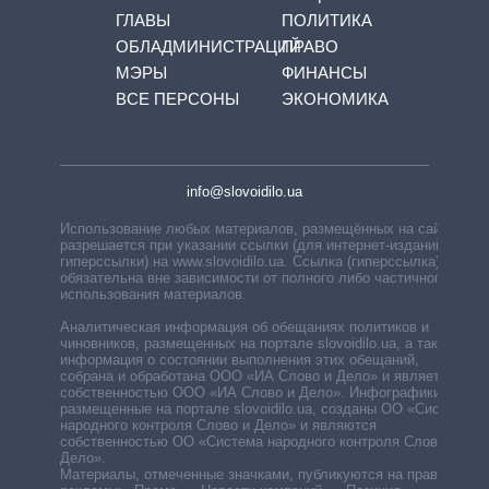
ГЛАВЫ
ПОЛИТИКА
ОБЛАДМИНИСТРАЦИЙ
ПРАВО
МЭРЫ
ФИНАНСЫ
ВСЕ ПЕРСОНЫ
ЭКОНОМИКА
info@slovoidilo.ua
Использование любых материалов, размещённых на сайте,
разрешается при указании ссылки (для интернет-изданий —
гиперссылки) на www.slovoidilo.ua. Ссылка (гиперссылка)
обязательна вне зависимости от полного либо частичного
использования материалов.
Аналитическая информация об обещаниях политиков и
чиновников, размещенных на портале slovoidilo.ua, а также
информация о состоянии выполнения этих обещаний,
собрана и обработана ООО «ИА Слово и Дело» и является
собственностью ООО «ИА Слово и Дело». Инфографики,
размещенные на портале slovoidilo.ua, созданы ОО «Система
народного контроля Слово и Дело» и являются
собственностью ОО «Система народного контроля Слово и
Дело».
Материалы, отмеченные значками, публикуются на правах