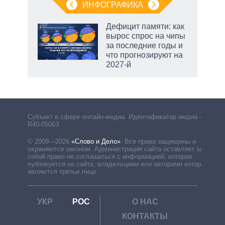
ИНФОГРАФИКА
Дефицит памяти: как
вырос спрос на чипы
за последние годы и
что прогнозируют на
2027-й
Субъект в сфере онлайн-медиа. Идентификатор медиа –
R40-05063
© 2009—2026
«Слово и Дело»
.
Все права защищены и
охраняются законом. Администрация сайта оставляет за
собой право не соглашаться с информацией, которая
публикуется на сайте, владельцами или авторами которой
являются третьи лица.
УКР
РОС
О НАС
КОНТАКТЫ