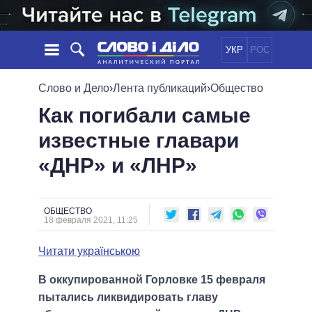
УКР
РОС
НОВОСТИ
Слово и Дело
›
Лента публикаций
›
Общество
Как погибали самые
ОБЕЩАНИЯ
ЛЕНТА
ПОЛИТИКА
известные главари
СОБЫТИЯ
ЭКОНОМИКА
ПОЛИТИКИ
«ДНР» и «ЛНР»
СТАТЬИ
ОБЩЕСТВО
ИНФОГРАФИКА
МНЕНИЯ
МИР
ВСЕ ПОЛИТИКИ
ОБЗОРЫ
ПРЕЗИДЕНТ И ОФИС
ВИДЕО
ОБЩЕСТВО
ДАЙДЖЕСТЫ
18 февраля 2021, 11:25
ВЕРХОВНАЯ РАДА
ПОДДЕРЖАТЬ
КАБИНЕТ МИНИСТРОВ
Читати українською
ГЛАВЫ ОБЛАДМИНИСТРАЦИЙ
СРАВНЕНИЕ ПОЛИТИКОВ
В оккупированной Горловке 15 февраля
МЭРЫ
пытались ликвидировать главу
ВСЕ ПЕРСОНЫ