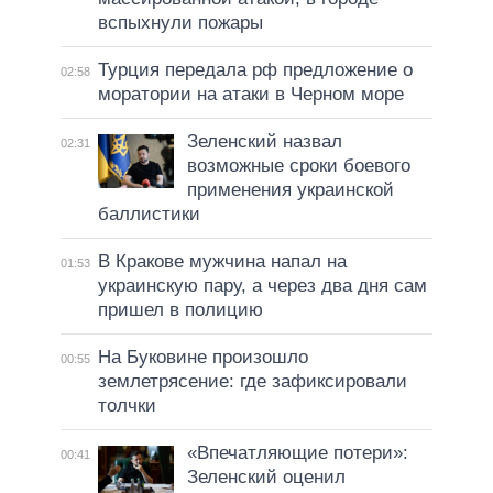
вспыхнули пожары
Турция передала рф предложение о
02:58
моратории на атаки в Черном море
Зеленский назвал
02:31
возможные сроки боевого
применения украинской
баллистики
В Кракове мужчина напал на
01:53
украинскую пару, а через два дня сам
пришел в полицию
На Буковине произошло
00:55
землетрясение: где зафиксировали
толчки
«Впечатляющие потери»:
00:41
Зеленский оценил