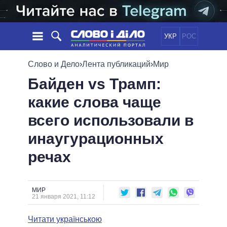
УКР
РОС
НОВОСТИ
Слово и Дело
›
Лента публикаций
›
Мир
Байден vs Трамп:
ОБЕЩАНИЯ
ЛЕНТА
ПОЛИТИКА
какие слова чаще
СОБЫТИЯ
ЭКОНОМИКА
ПОЛИТИКИ
всего использовали в
СТАТЬИ
ОБЩЕСТВО
ИНФОГРАФИКА
МНЕНИЯ
МИР
ВСЕ ПОЛИТИКИ
инаугурационных
ОБЗОРЫ
ПРЕЗИДЕНТ И ОФИС
речах
ВИДЕО
ДАЙДЖЕСТЫ
ВЕРХОВНАЯ РАДА
ПОДДЕРЖАТЬ
КАБИНЕТ МИНИСТРОВ
ГЛАВЫ ОБЛАДМИНИСТРАЦИЙ
МИР
СРАВНЕНИЕ ПОЛИТИКОВ
21 января 2021, 11:12
МЭРЫ
Читати українською
ВСЕ ПЕРСОНЫ