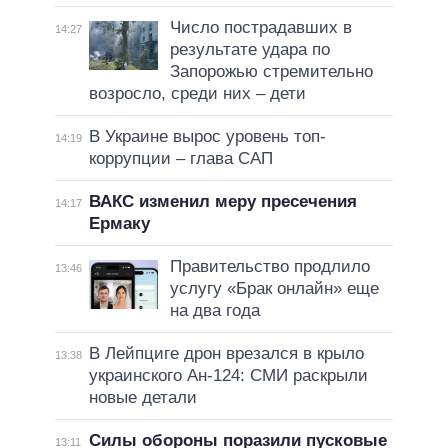
Число пострадавших в
14:27
результате удара по
Запорожью стремительно
возросло, среди них – дети
В Украине вырос уровень топ-
14:19
коррупции – глава САП
ВАКС изменил меру пресечения
14:17
Ермаку
Правительство продлило
13:46
услугу «Брак онлайн» еще
на два года
В Лейпциге дрон врезался в крыло
13:38
украинского Ан-124: СМИ раскрыли
новые детали
Силы обороны поразили пусковые
13:11