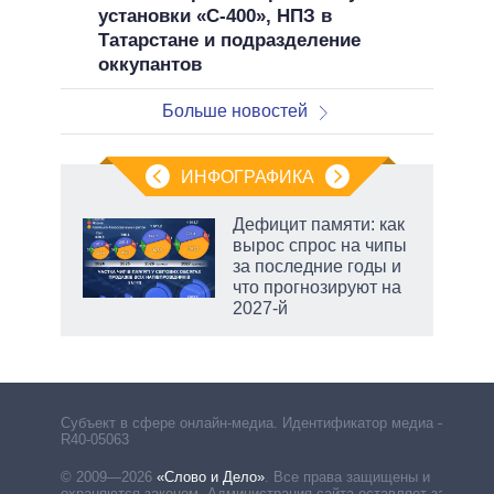
установки «С-400», НПЗ в
Татарстане и подразделение
оккупантов
Больше новостей
ИНФОГРАФИКА
Дефицит памяти: как
вырос спрос на чипы
не за
за последние годы и
асть
что прогнозируют на
елью
2027-й
Субъект в сфере онлайн-медиа. Идентификатор медиа –
R40-05063
© 2009—2026
«Слово и Дело»
.
Все права защищены и
охраняются законом. Администрация сайта оставляет за