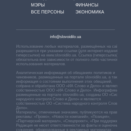
МЭРЫ
ФИНАНСЫ
ВСЕ ПЕРСОНЫ
ЭКОНОМИКА
info@slovoidilo.ua
Использование любых материалов, размещённых на сайте,
разрешается при указании ссылки (для интернет-изданий —
гиперссылки) на www.slovoidilo.ua. Ссылка (гиперссылка)
обязательна вне зависимости от полного либо частичного
использования материалов.
Аналитическая информация об обещаниях политиков и
чиновников, размещенных на портале slovoidilo.ua, а также
информация о состоянии выполнения этих обещаний,
собрана и обработана ООО «ИА Слово и Дело» и является
собственностью ООО «ИА Слово и Дело». Инфографики,
размещенные на портале slovoidilo.ua, созданы ОО «Система
народного контроля Слово и Дело» и являются
собственностью ОО «Система народного контроля Слово и
Дело».
Материалы, отмеченные значками, публикуются на правах
рекламы: «Промо», «Новости компаний», «Позиция»,
«Партнерский материал», «Спецпроект», «При поддержке».
Редакция не несет ответственности за факты и оценочные
суждения, обнародованные в рекламных материалах.