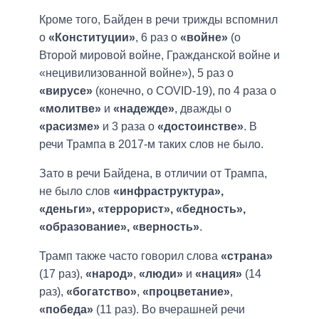
Кроме того, Байден в речи трижды вспомнил
о
«Конституции»
, 6 раз о
«войне»
(о
Второй мировой войне, Гражданской войне и
«нецивилизованной войне»), 5 раз о
«вирусе»
(конечно, о COVID-19), по 4 раза о
«молитве»
и
«надежде»
, дважды о
«расизме»
и 3 раза о
«достоинстве»
. В
речи Трампа в 2017-м таких слов не было.
Зато в речи Байдена, в отличии от Трампа,
не было слов
«инфраструктура»,
«деньги», «террорист», «бедность»,
«образование», «верность»
.
Трамп также часто говорил слова
«страна»
(17 раз),
«народ»
,
«люди»
и
«нация»
(14
раз),
«богатство»
,
«процветание»
,
«победа»
(11 раз). Во вчерашней речи