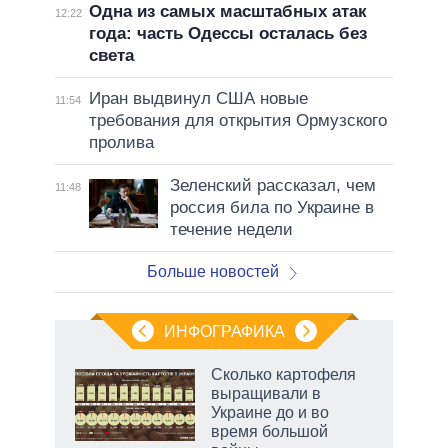
Одна из самых масштабных атак
12:22
года: часть Одессы осталась без
света
Иран выдвинул США новые
11:54
требования для открытия Ормузского
пролива
Зеленский рассказал, чем
11:48
россия била по Украине в
течение недели
Больше новостей
ИНФОГРАФИКА
Сколько картофеля
выращивали в
Украине до и во
ет
время большой