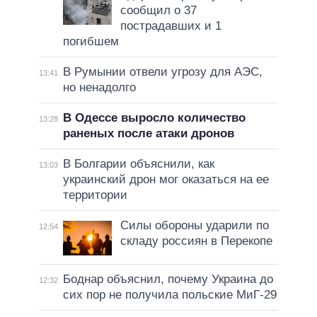
сообщил о 37
пострадавших и 1
погибшем
В Румынии отвели угрозу для АЭС,
13:41
но ненадолго
В Одессе выросло количество
13:28
раненых после атаки дронов
В Болгарии объяснили, как
13:03
украинский дрон мог оказаться на ее
территории
Силы обороны ударили по
12:54
складу россиян в Перекопе
Боднар объяснил, почему Украина до
12:32
сих пор не получила польские МиГ-29