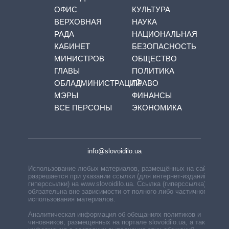
ОФИС
КУЛЬТУРА
ВЕРХОВНАЯ
НАУКА
РАДА
НАЦИОНАЛЬНАЯ
КАБИНЕТ
БЕЗОПАСНОСТЬ
МИНИСТРОВ
ОБЩЕСТВО
ГЛАВЫ
ПОЛИТИКА
ОБЛАДМИНИСТРАЦИЙ
ПРАВО
МЭРЫ
ФИНАНСЫ
ВСЕ ПЕРСОНЫ
ЭКОНОМИКА
info@slovoidilo.ua
Использование любых материалов, размещённых на сайте,
разрешается при указании ссылки (для интернет-изданий —
гиперссылки) на www.slovoidilo.ua. Ссылка (гиперссылка)
обязательна вне зависимости от полного либо частичного
использования материалов.
Аналитическая информация об обещаниях политиков и
чиновников, размещенных на портале slovoidilo.ua, а также