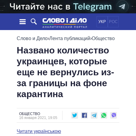
УКР
РОС
НОВОСТИ
Слово и Дело
›
Лента публикаций
›
Общество
Названо количество
ОБЕЩАНИЯ
ЛЕНТА
ПОЛИТИКА
украинцев, которые
СОБЫТИЯ
ЭКОНОМИКА
ПОЛИТИКИ
еще не вернулись из-
СТАТЬИ
ОБЩЕСТВО
ИНФОГРАФИКА
МНЕНИЯ
МИР
ВСЕ ПОЛИТИКИ
за границы на фоне
ОБЗОРЫ
ПРЕЗИДЕНТ И ОФИС
карантина
ВИДЕО
ДАЙДЖЕСТЫ
ВЕРХОВНАЯ РАДА
ПОДДЕРЖАТЬ
КАБИНЕТ МИНИСТРОВ
ГЛАВЫ ОБЛАДМИНИСТРАЦИЙ
ОБЩЕСТВО
СРАВНЕНИЕ ПОЛИТИКОВ
16 января 2021, 19:05
МЭРЫ
Читати українською
ВСЕ ПЕРСОНЫ