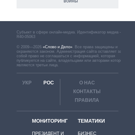
войны
рф
Субъект в сфере онлайн-медиа. Идентификатор медиа –
R40-05063
© 2009—2026
«Слово и Дело»
.
Все права защищены и
охраняются законом. Администрация сайта оставляет за
собой право не соглашаться с информацией, которая
публикуется на сайте, владельцами или авторами которой
являются третьи лица.
УКР
РОС
О НАС
КОНТАКТЫ
ПРАВИЛА
МОНИТОРИНГ
ТЕМАТИКИ
ПРЕЗИДЕНТ И
БИЗНЕС