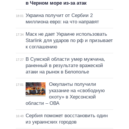
в Черном море из-за атак
Украина получит от Сербии 2
18:01
миллиона евро: на что направят
Маск не дает Украине использовать
17:34
Starlink для ударов по рф и призывает
к соглашению
В Сумской области умер мужчина,
17:27
раненный в результате вражеской
атаки на рынок в Белополье
Оккупанты получили
17:01
указание на «свободную
охоту» в Херсонской
области – ОВА
Сербия поможет восстановить один
16:48
из украинских городов