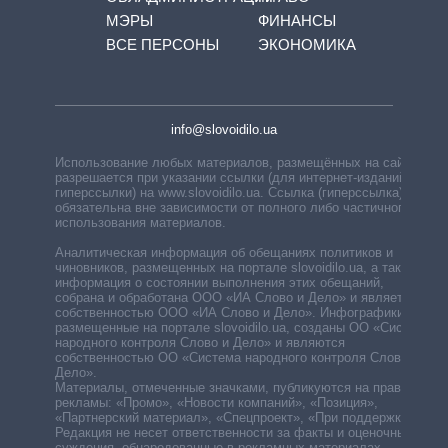
МЭРЫ
ФИНАНСЫ
ВСЕ ПЕРСОНЫ
ЭКОНОМИКА
info@slovoidilo.ua
Использование любых материалов, размещённых на сайте,
разрешается при указании ссылки (для интернет-изданий —
гиперссылки) на www.slovoidilo.ua. Ссылка (гиперссылка)
обязательна вне зависимости от полного либо частичного
использования материалов.
Аналитическая информация об обещаниях политиков и
чиновников, размещенных на портале slovoidilo.ua, а также
информация о состоянии выполнения этих обещаний,
собрана и обработана ООО «ИА Слово и Дело» и является
собственностью ООО «ИА Слово и Дело». Инфографики,
размещенные на портале slovoidilo.ua, созданы ОО «Система
народного контроля Слово и Дело» и являются
собственностью ОО «Система народного контроля Слово и
Дело».
Материалы, отмеченные значками, публикуются на правах
рекламы: «Промо», «Новости компаний», «Позиция»,
«Партнерский материал», «Спецпроект», «При поддержке».
Редакция не несет ответственности за факты и оценочные
суждения, обнародованные в рекламных материалах.