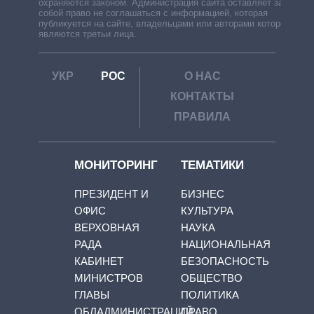
охраняются законом. Администрация сайта оставляет за
собой право не соглашаться с информацией, которая
публикуется на сайте, владельцами или авторами которой
являются третьи лица.
УКР
РОС
О НАС
КОНТАКТЫ
ПРАВИЛА
МОНИТОРИНГ
ТЕМАТИКИ
ПРЕЗИДЕНТ И
БИЗНЕС
ОФИС
КУЛЬТУРА
ВЕРХОВНАЯ
НАУКА
РАДА
НАЦИОНАЛЬНАЯ
КАБИНЕТ
БЕЗОПАСНОСТЬ
МИНИСТРОВ
ОБЩЕСТВО
ГЛАВЫ
ПОЛИТИКА
ОБЛАДМИНИСТРАЦИЙ
ПРАВО