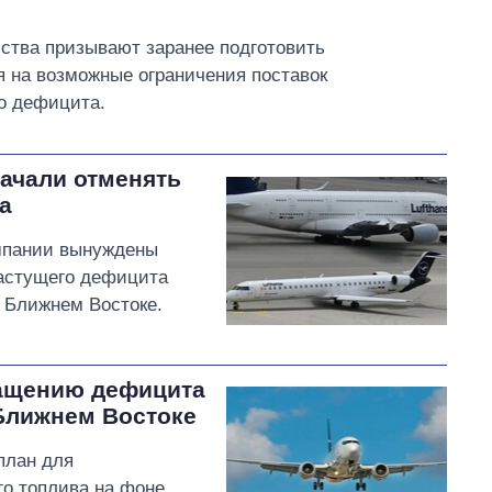
ства призывают заранее подготовить
 на возможные ограничения поставок
го дефицита.
ачали отменять
а
омпании вынуждены
растущего дефицита
а Ближнем Востоке.
ращению дефицита
 Ближнем Востоке
план для
о топлива на фоне