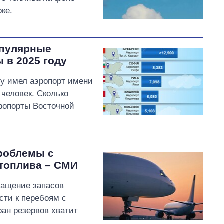
ке.
опулярные
 в 2025 году
ду имел аэропорт имени
человек. Сколько
ропорты Восточной
проблемы с
 топлива – СМИ
ращение запасов
сти к перебоям с
ран резервов хватит