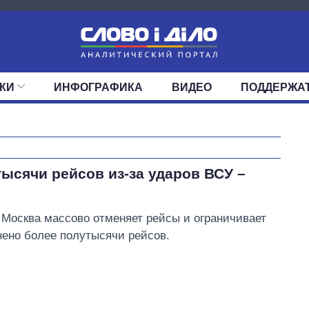
КИ
ИНФОГРАФИКА
ВИДЕО
ПОДДЕРЖА
ИС
ЛЕНТА
ВЕРХОВНАЯ РАДА
СОБЫТИЯ
СТАТЬИ
КАБИНЕТ МИНИСТРОВ
МНЕНИЯ
ОБЗОРЫ
ГЛАВЫ ОБЛАДМИНИ
ДАЙДЖЕСТЫ
ПОЛИТИКА
ДЕПУТАТЫ
ЭКОНОМИКА
КОМИТЕТЫ
ФРАКЦИИ
ОБЩЕСТВО
ОКРУГА
МИР
Сколько
ысячи рейсов из-за ударов ВСУ –
картофеля
выращивали в
Украине до и во
 Москва массово отменяет рейсы и ограничивает
время большой
нено более полутысячи рейсов.
войны