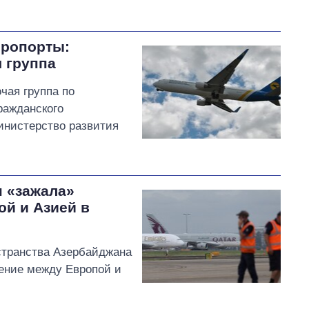
эропорты:
 группа
чая группа по
ражданского
инистерство развития
н «зажала»
й и Азией в
странства Азербайджана
ение между Европой и