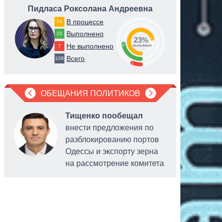
Пидласа Роксолана Андреевна
Степа
В процессе
76
Выполнено
25
23%
71
Не выполнено
23
7
выполнено
Всего
108
6
ОБЕЩАНИЯ ПОЛИТИКОВ
Тищенко пообещал
внести предложения по
разблокированию портов
Одессы и экспорту зерна
на рассмотрение комитета
объектов
находящи