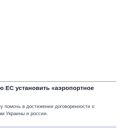
Тимошенко Юлия Владимировна
В процессе
47
70
Выполнено
108
32
32%
Не выполнено
21
157
выполнено
Всего
335
Корецкий пообещал
в
ближайшее время
провести совещание
ю ЕС установить «аэропортное
относительно механизмов
кредитной поддержки
бизнеса
 помочь в достижении договоренности о
ам Украины и россии.