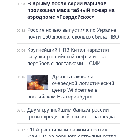
В Крыму после серии взрывов
09:58
произошел масштабный пожар на
аэродроме «Гвардейское»
Россия ночью выпустила по Украине
09:32
почти 150 дронов: сколько сбила ПВО
Крупнейший НПЗ Китая нарастил
08:54
закупки российской нефти из-за
перебоев с поставками – СМИ
Дроны атаковали
08:16
очередной логистический
центр Wildberries в
российском Екатеринбурге
Двум крупнейшим банкам россии
07:51
грозит кредитный кризис – разведка
США расширили санкции против
05:17
Кубы из-за военного сотрудничества