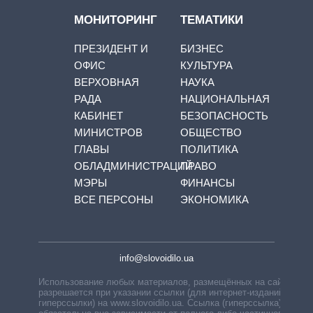
МОНИТОРИНГ
ТЕМАТИКИ
ПРЕЗИДЕНТ И
БИЗНЕС
ОФИС
КУЛЬТУРА
ВЕРХОВНАЯ
НАУКА
РАДА
НАЦИОНАЛЬНАЯ
КАБИНЕТ
БЕЗОПАСНОСТЬ
МИНИСТРОВ
ОБЩЕСТВО
ГЛАВЫ
ПОЛИТИКА
ОБЛАДМИНИСТРАЦИЙ
ПРАВО
МЭРЫ
ФИНАНСЫ
ВСЕ ПЕРСОНЫ
ЭКОНОМИКА
info@slovoidilo.ua
Использование любых материалов, размещённых на сайте,
разрешается при указании ссылки (для интернет-изданий —
гиперссылки) на www.slovoidilo.ua. Ссылка (гиперссылка)