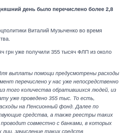
няшний день было перечислено более 2,8
оцполитики Виталий Музыченко во время
тва.
яч грн уже получили 355 тысяч ФЛП из около
для выплаты помощи предусмотрены расходы
омент перечислено у нас уже непосредственно
, из того количества обратившихся людей, из
ату уже проведено 355 тыс. То есть,
Восемь
сходы на Пенсионный фонд. Далее по
массированных
ударов по Украине
вующие средства, а также реестры таких
за лето: Киев и
 проводит совместно с банками, в которых
область стали
главной целью рф
 лиц, зачисление таких средств