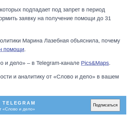
которых подпадает под запрет в период
формить заявку на получение помощи до 31
политики Марина Лазебная объяснила, почему
яч помощи
.
о и дело» – в Telegram-канале
Pics&Maps
.
сти и аналитику от «Слово и дело» в вашем
В TELEGRAM
Подписаться
т «Слово и дело»