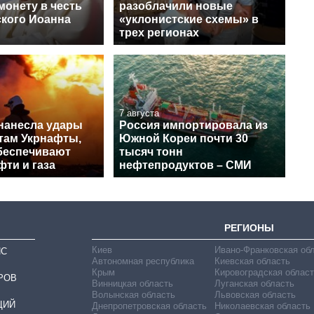
монету в честь
разоблачили новые
кого Иоанна
«уклонистские схемы» в
трех регионах
7 августа
нанесла удары
Россия импортировала из
ктам Укрнафты,
Южной Кореи почти 30
беспечивают
тысяч тонн
ти и газа
нефтепродуктов – СМИ
РЕГИОНЫ
Киев
Ивано-Франковская об
ИС
Автономная республика
Киевская область
Крым
Кировоградская област
РОВ
Винницкая область
Луганская область
Волынская область
Львовская область
ЦИЙ
Днепропетровская область
Николаевская область