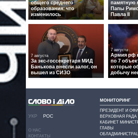
общего среднего
памятную 
образования: что
Папы Римс
изменилось
Павла II
7 августа
Армия рф 
7 августа
За экс-госсекретаря МИД
по 7 объе
Банькова внесли залог, он
которые о
вышел из СИЗО
добычу неф
МОНИТОРИНГ
ПРЕЗИДЕНТ И ОФ
УКР
РОС
ВЕРХОВНАЯ РАДА
КАБИНЕТ МИНИСТ
ГЛАВЫ
О НАС
ОБЛАДМИНИСТРА
КОНТАКТЫ