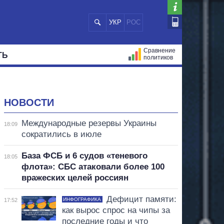
УКР
РОС
Сравнение
ТЬ
политиков
СТРАЦИЙ
МЭРЫ
ВСЕ ПЕРСОНЫ
НОВОСТИ
Международные резервы Украины
18:09
сократились в июле
База ФСБ и 6 судов «теневого
18:05
флота»: СБС атаковали более 100
вражеских целей россиян
Дефицит памяти:
ИНФОГРАФИКА
17:52
как вырос спрос на чипы за
последние годы и что