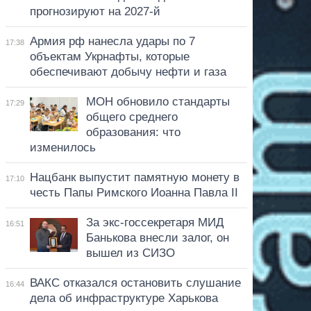
прогнозируют на 2027-й
Армия рф нанесла удары по 7
17:38
объектам Укрнафты, которые
обеспечивают добычу нефти и газа
МОН обновило стандарты
17:29
общего среднего
образования: что
изменилось
Нацбанк выпустит памятную монету в
17:10
честь Папы Римского Иоанна Павла II
За экс-госсекретаря МИД
16:51
Банькова внесли залог, он
вышел из СИЗО
ВАКС отказался остановить слушание
16:44
дела об инфраструктуре Харькова