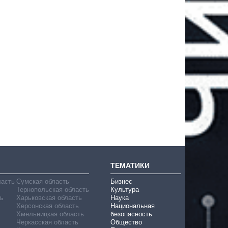
ТЕМАТИКИ
ласть
Сумская область
Бизнес
Тернопольская область
Культура
ь
Харьковская область
Наука
Херсонская область
Национальная
Хмельницкая область
безопасность
Черкасская область
Общество