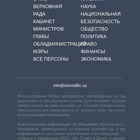
ВЕРХОВНАЯ
НАУКА
РАДА
НАЦИОНАЛЬНАЯ
КАБИНЕТ
БЕЗОПАСНОСТЬ
МИНИСТРОВ
ОБЩЕСТВО
ГЛАВЫ
ПОЛИТИКА
ОБЛАДМИНИСТРАЦИЙ
ПРАВО
МЭРЫ
ФИНАНСЫ
ВСЕ ПЕРСОНЫ
ЭКОНОМИКА
info@slovoidilo.ua
Использование любых материалов, размещённых на сайте,
разрешается при указании ссылки (для интернет-изданий —
гиперссылки) на www.slovoidilo.ua. Ссылка (гиперссылка)
обязательна вне зависимости от полного либо частичного
использования материалов.
Аналитическая информация об обещаниях политиков и
чиновников, размещенных на портале slovoidilo.ua, а также
информация о состоянии выполнения этих обещаний,
собрана и обработана ООО «ИА Слово и Дело» и является