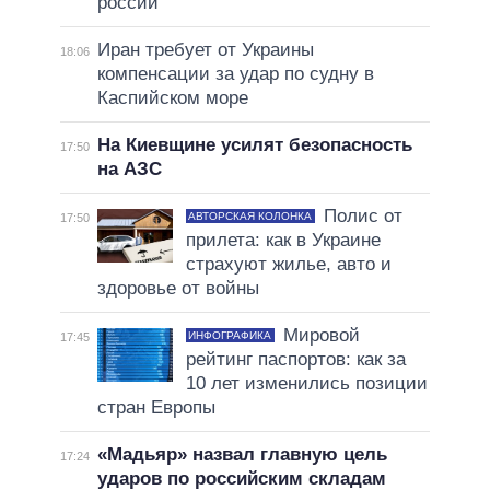
россии
Иран требует от Украины
18:06
компенсации за удар по судну в
Каспийском море
На Киевщине усилят безопасность
17:50
на АЗС
Полис от
АВТОРСКАЯ КОЛОНКА
17:50
прилета: как в Украине
страхуют жилье, авто и
здоровье от войны
Мировой
ИНФОГРАФИКА
17:45
рейтинг паспортов: как за
10 лет изменились позиции
стран Европы
«Мадьяр» назвал главную цель
17:24
ударов по российским складам