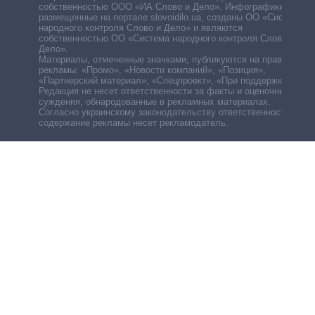
собственностью ООО «ИА Слово и Дело». Инфографики,
размещенные на портале slovoidilo.ua, созданы ОО «Система
народного контроля Слово и Дело» и являются
собственностью ОО «Система народного контроля Слово и
Дело».
Материалы, отмеченные значками, публикуются на правах
рекламы: «Промо», «Новости компаний», «Позиция»,
«Партнерский материал», «Спецпроект», «При поддержке».
Редакция не несет ответственности за факты и оценочные
суждения, обнародованные в рекламных материалах.
Согласно украинскому законодательству ответственность за
содержание рекламы несет рекламодатель.