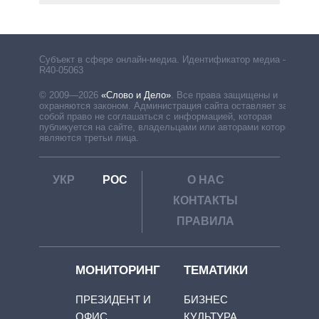
Субъект в сфере онлайн-медиа. Идентификатор медиа –
R40-05063
© 2009—2026
«Слово и Дело»
.
Все права защищены и
охраняются законом. Администрация сайта оставляет за
собой право не соглашаться с информацией, которая
публикуется на сайте, владельцами или авторами которой
являются третьи лица.
УКР
РОС
О НАС
КОНТАКТЫ
ПРАВИЛА
МОНИТОРИНГ
ТЕМАТИКИ
ПРЕЗИДЕНТ И
БИЗНЕС
ОФИС
КУЛЬТУРА