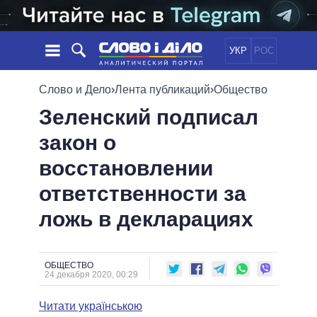
УКР
РОС
НОВОСТИ
Слово и Дело
›
Лента публикаций
›
Общество
Зеленский подписал
ОБЕЩАНИЯ
ЛЕНТА
ПОЛИТИКА
закон о
СОБЫТИЯ
ЭКОНОМИКА
ПОЛИТИКИ
восстановлении
СТАТЬИ
ОБЩЕСТВО
ИНФОГРАФИКА
МНЕНИЯ
МИР
ВСЕ ПОЛИТИКИ
ответственности за
ОБЗОРЫ
ПРЕЗИДЕНТ И ОФИС
ложь в декларациях
ВИДЕО
ДАЙДЖЕСТЫ
ВЕРХОВНАЯ РАДА
ПОДДЕРЖАТЬ
КАБИНЕТ МИНИСТРОВ
ГЛАВЫ ОБЛАДМИНИСТРАЦИЙ
ОБЩЕСТВО
СРАВНЕНИЕ ПОЛИТИКОВ
24 декабря 2020, 00:29
МЭРЫ
Читати українською
ВСЕ ПЕРСОНЫ