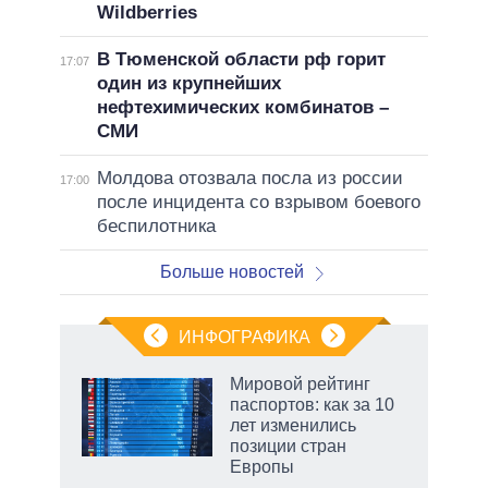
Wildberries
В Тюменской области рф горит
17:07
один из крупнейших
нефтехимических комбинатов –
СМИ
Молдова отозвала посла из россии
17:00
после инцидента со взрывом боевого
беспилотника
Больше новостей
ИНФОГРАФИКА
 5
Мировой рейтинг
го
паспортов: как за 10
сть
лет изменились
ВР
позиции стран
Европы