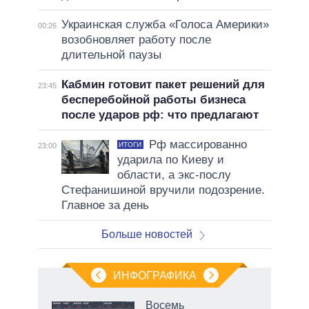
Украинская служба «Голоса Америки»
00:26
возобновляет работу после
длительной паузы
Кабмин готовит пакет решений для
23:45
бесперебойной работы бизнеса
после ударов рф: что предлагают
Рф массированно
ИТОГИ
23:00
ударила по Киеву и
области, а экс-послу
Стефанишиной вручили подозрение.
Главное за день
Больше новостей
ИНФОГРАФИКА
Восемь