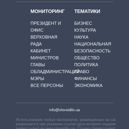
МОНИТОРИНГ
ТЕМАТИКИ
ПРЕЗИДЕНТ И
БИЗНЕС
ОФИС
КУЛЬТУРА
ВЕРХОВНАЯ
НАУКА
РАДА
НАЦИОНАЛЬНАЯ
КАБИНЕТ
БЕЗОПАСНОСТЬ
МИНИСТРОВ
ОБЩЕСТВО
ГЛАВЫ
ПОЛИТИКА
ОБЛАДМИНИСТРАЦИЙ
ПРАВО
МЭРЫ
ФИНАНСЫ
ВСЕ ПЕРСОНЫ
ЭКОНОМИКА
info@slovoidilo.ua
Использование любых материалов, размещённых на сайте,
разрешается при указании ссылки (для интернет-изданий —
гиперссылки) на www.slovoidilo.ua. Ссылка (гиперссылка)