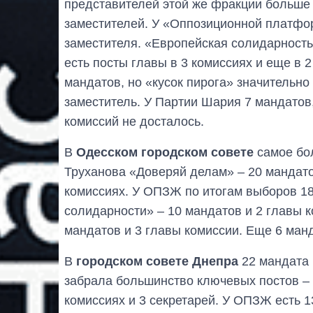
представителей этой же фракции больше 
заместителей. У «Оппозиционной платфор
заместителя. «Европейская солидарность
есть посты главы в 3 комиссиях и еще в 2
мандатов, но «кусок пирога» значительно
заместитель. У Партии Шария 7 мандатов,
комиссий не досталось.
В
Одесском городском совете
самое бо
Труханова «Доверяй делам» – 20 мандато
комиссиях. У ОПЗЖ по итогам выборов 18
солидарности» – 10 мандатов и 2 главы к
мандатов и 3 главы комиссии. Еще 6 ман
В
городском совете Днепра
22 мандата 
забрала большинство ключевых постов – г
комиссиях и 3 секретарей. У ОПЗЖ есть 1