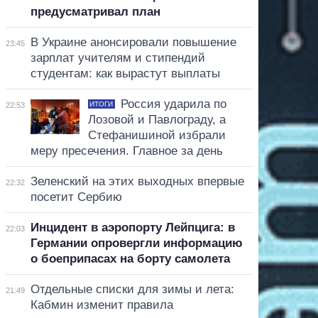
предусматривал план
В Украине анонсировали повышение
23:45
зарплат учителям и стипендий
студентам: как вырастут выплаты
Россия ударила по
ИТОГИ
22:53
Лозовой и Павлограду, а
Стефанишиной избрали
меру пресечения. Главное за день
Зеленский на этих выходных впервые
22:32
посетит Сербию
Инцидент в аэропорту Лейпцига: в
22:03
Германии опровергли информацию
о боеприпасах на борту самолета
Отдельные списки для зимы и лета:
21:49
Кабмин изменит правила