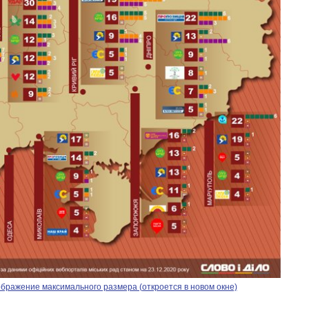
Как изменился
бюджет
Министерства
обороны за 13 лет
войны с россией
бражение максимального размера (откроется в новом окне)