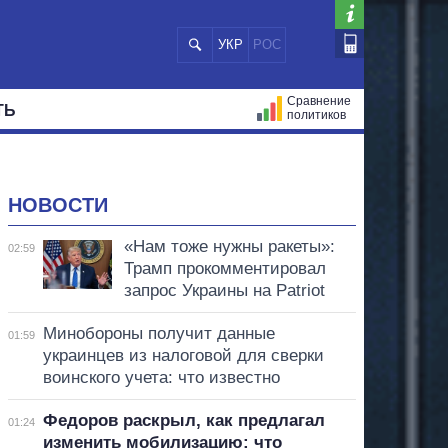
УКР
РОС
Сравнение
ТЬ
политиков
СТРАЦИЙ
МЭРЫ
ВСЕ ПЕРСОНЫ
НОВОСТИ
«Нам тоже нужны ракеты»:
02:59
Трамп прокомментировал
запрос Украины на Patriot
Минобороны получит данные
01:59
украинцев из налоговой для сверки
воинского учета: что известно
Федоров раскрыл, как предлагал
01:24
изменить мобилизацию: что