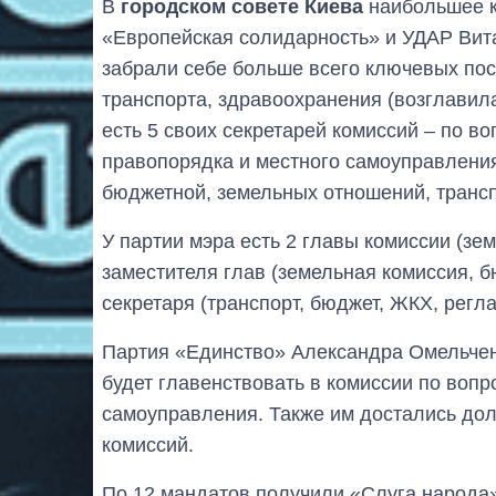
В
городском совете Киева
наибольшее к
«Европейская солидарность» и УДАР Витал
забрали себе больше всего ключевых пост
транспорта, здравоохранения (возглавил
есть 5 своих секретарей комиссий – по в
правопорядка и местного самоуправления,
бюджетной, земельных отношений, трансп
У партии мэра есть 2 главы комиссии (зе
заместителя глав (земельная комиссия, б
секретаря (транспорт, бюджет, ЖКХ, регла
Партия «Единство» Александра Омельчен
будет главенствовать в комиссии по вопр
самоуправления. Также им достались дол
комиссий.
По 12 мандатов получили «Слуга народа