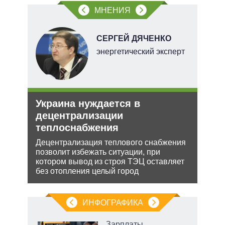
МНЕНИЯ
В
СЕРГЕЙ ДЯЧЕНКО
ких
энергетический эксперт
Украина нуждается в
Анн
рф
децентрализации
не 
теплоснабжения
НА
ра
йская
Децентрализация теплового снабжения
Може
 этот
позволит избежать ситуации, при
анне
котором вывод из строя ТЭЦ оставляет
може
без отопления целый город
попы
ИНФОГРАФИКА
Зарплаты