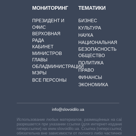
МОНИТОРИНГ
ТЕМАТИКИ
ПРЕЗИДЕНТ И
БИЗНЕС
ОФИС
КУЛЬТУРА
ВЕРХОВНАЯ
НАУКА
РАДА
НАЦИОНАЛЬНАЯ
КАБИНЕТ
БЕЗОПАСНОСТЬ
МИНИСТРОВ
ОБЩЕСТВО
ГЛАВЫ
ПОЛИТИКА
ОБЛАДМИНИСТРАЦИЙ
ПРАВО
МЭРЫ
ФИНАНСЫ
ВСЕ ПЕРСОНЫ
ЭКОНОМИКА
info@slovoidilo.ua
Использование любых материалов, размещённых на сайте,
разрешается при указании ссылки (для интернет-изданий —
гиперссылки) на www.slovoidilo.ua. Ссылка (гиперссылка)
обязательна вне зависимости от полного либо частичного