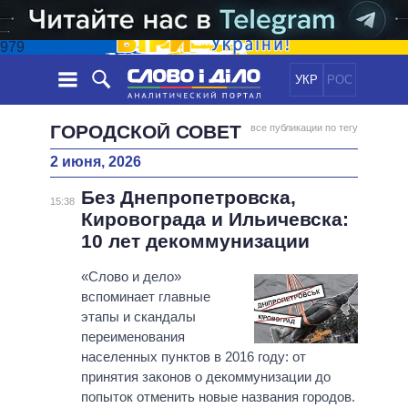
979
УКР
РОС
НОВОСТИ
ГОРОДСКОЙ СОВЕТ
все публикации по тегу
2 июня, 2026
ОБЕЩАНИЯ
ЛЕНТА
ПОЛИТИКА
Без Днепропетровска,
СОБЫТИЯ
ЭКОНОМИКА
15:38
ПОЛИТИКИ
Кировограда и Ильичевска:
СТАТЬИ
ОБЩЕСТВО
10 лет декоммунизации
ИНФОГРАФИКА
МНЕНИЯ
МИР
ВСЕ ПОЛИТИКИ
ОБЗОРЫ
«Слово и дело»
ПРЕЗИДЕНТ И ОФИС
ВИДЕО
вспоминает главные
ДАЙДЖЕСТЫ
ВЕРХОВНАЯ РАДА
этапы и скандалы
ПОДДЕРЖАТЬ
КАБИНЕТ МИНИСТРОВ
переименования
ГЛАВЫ ОБЛАДМИНИСТРАЦИЙ
населенных пунктов в 2016 году: от
СРАВНЕНИЕ ПОЛИТИКОВ
принятия законов о декоммунизации до
МЭРЫ
попыток отменить новые названия городов.