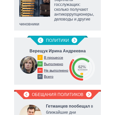
госслужащих:
сколько получают
ет
антикоррупционеры,
деловоды и другие
чиновники
маги
ПОЛИТИКИ
вич
Верещук Ирина Андреевна
К
В процессе
2
36
62
Выполнено
59
62%
Не выполнено
34
о
выполнено
2
Всего
95
ОБЕЩАНИЯ ПОЛИТИКОВ
ал
Гетманцев пообещал
в
ое
ближайшие дни