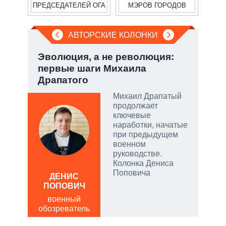
ПРЕДСЕДАТЕЛЕЙ ОГА
МЭРОВ ГОРОДОВ
АВТОРСКИЕ КОЛОНКИ
у:
Эволюция, а не революция:
Зел
первые шаги Михаила
Кол
Драпатого
Михаил Драпатый
продолжает
скую
ключевые
наработки, начатые
дить
при предыдущем
военном
руководстве.
Колонка Дениса
ЛЕО
Поповича
ДЕНИС
пол
ПОПОВИЧ
обо
военный
обозреватель