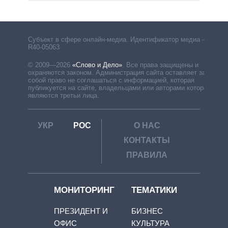
Субъект в сфере онлайн-медиа. Идентификатор медиа –
R40-05063
© 2009—2026
«Слово и Дело»
.
Все права защищены и
охраняются законом. Администрация сайта оставляет за
собой право не соглашаться с информацией, которая
публикуется на сайте, владельцами или авторами которой
являются третьи лица.
УКР
РОС
О НАС
КОНТАКТЫ
ПРАВИЛА
МОНИТОРИНГ
ТЕМАТИКИ
ПРЕЗИДЕНТ И
БИЗНЕС
ОФИС
КУЛЬТУРА