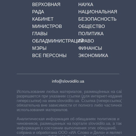
ВЕРХОВНАЯ
НАУКА
РАДА
НАЦИОНАЛЬНАЯ
КАБИНЕТ
БЕЗОПАСНОСТЬ
МИНИСТРОВ
ОБЩЕСТВО
ГЛАВЫ
ПОЛИТИКА
ОБЛАДМИНИСТРАЦИЙ
ПРАВО
МЭРЫ
ФИНАНСЫ
ВСЕ ПЕРСОНЫ
ЭКОНОМИКА
info@slovoidilo.ua
Использование любых материалов, размещённых на сайте,
разрешается при указании ссылки (для интернет-изданий —
гиперссылки) на www.slovoidilo.ua. Ссылка (гиперссылка)
обязательна вне зависимости от полного либо частичного
использования материалов.
Аналитическая информация об обещаниях политиков и
чиновников, размещенных на портале slovoidilo.ua, а также
информация о состоянии выполнения этих обещаний,
собрана и обработана ООО «ИА Слово и Дело» и является