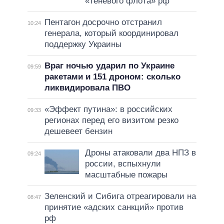
«теневого флота» рф
Пентагон досрочно отстранил
10:24
генерала, который координировал
поддержку Украины
Враг ночью ударил по Украине
09:59
ракетами и 151 дроном: сколько
ликвидировала ПВО
«Эффект путина»: в российских
09:33
регионах перед его визитом резко
дешевеет бензин
Дроны атаковали два НПЗ в
09:24
россии, вспыхнули
масштабные пожары
Зеленский и Сибига отреагировали на
08:47
принятие «адских санкций» против
рф