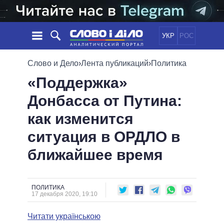
УКР
РОС
НОВОСТИ
Слово и Дело
›
Лента публикаций
›
Политика
«Поддержка»
ОБЕЩАНИЯ
ЛЕНТА
ПОЛИТИКА
Донбасса от Путина:
СОБЫТИЯ
ЭКОНОМИКА
ПОЛИТИКИ
как изменится
СТАТЬИ
ОБЩЕСТВО
ИНФОГРАФИКА
МНЕНИЯ
МИР
ВСЕ ПОЛИТИКИ
ситуация в ОРДЛО в
ОБЗОРЫ
ПРЕЗИДЕНТ И ОФИС
ближайшее время
ВИДЕО
ДАЙДЖЕСТЫ
ВЕРХОВНАЯ РАДА
ПОДДЕРЖАТЬ
КАБИНЕТ МИНИСТРОВ
ГЛАВЫ ОБЛАДМИНИСТРАЦИЙ
ПОЛИТИКА
СРАВНЕНИЕ ПОЛИТИКОВ
17 декабря 2020, 19:10
МЭРЫ
Читати українською
ВСЕ ПЕРСОНЫ