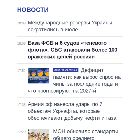
НОВОСТИ
Международные резервы Украины
18:09
сократились в июле
База ФСБ и 6 судов «теневого
18:05
флота»: СБС атаковали более 100
вражеских целей россиян
Дефицит
ИНФОГРАФИКА
17:52
памяти: как вырос спрос на
чипы за последние годы и
что прогнозируют на 2027-й
Армия рф нанесла удары по 7
17:38
объектам Укрнафты, которые
обеспечивают добычу нефти и газа
МОН обновило стандарты
17:29
общего среднего