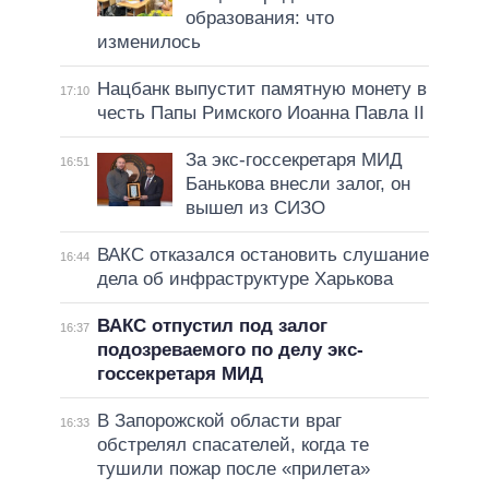
образования: что
изменилось
Нацбанк выпустит памятную монету в
17:10
честь Папы Римского Иоанна Павла II
За экс-госсекретаря МИД
16:51
Банькова внесли залог, он
вышел из СИЗО
ВАКС отказался остановить слушание
16:44
дела об инфраструктуре Харькова
ВАКС отпустил под залог
16:37
подозреваемого по делу экс-
госсекретаря МИД
В Запорожской области враг
16:33
обстрелял спасателей, когда те
тушили пожар после «прилета»