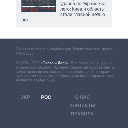
ударов по Украине за
лето: Киев и область
стали главной целью
рф
Субъект в сфере онлайн-медиа. Идентификатор медиа –
R40-05063
© 2009—2026
«Слово и Дело»
.
Все права защищены и
охраняются законом. Администрация сайта оставляет за
собой право не соглашаться с информацией, которая
публикуется на сайте, владельцами или авторами которой
являются третьи лица.
УКР
РОС
О НАС
КОНТАКТЫ
ПРАВИЛА