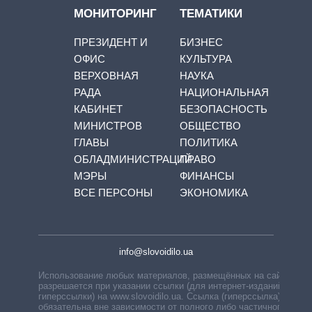
МОНИТОРИНГ
ТЕМАТИКИ
ПРЕЗИДЕНТ И
БИЗНЕС
ОФИС
КУЛЬТУРА
ВЕРХОВНАЯ
НАУКА
РАДА
НАЦИОНАЛЬНАЯ
КАБИНЕТ
БЕЗОПАСНОСТЬ
МИНИСТРОВ
ОБЩЕСТВО
ГЛАВЫ
ПОЛИТИКА
ОБЛАДМИНИСТРАЦИЙ
ПРАВО
МЭРЫ
ФИНАНСЫ
ВСЕ ПЕРСОНЫ
ЭКОНОМИКА
info@slovoidilo.ua
Использование любых материалов, размещённых на сайте,
разрешается при указании ссылки (для интернет-изданий —
гиперссылки) на www.slovoidilo.ua. Ссылка (гиперссылка)
обязательна вне зависимости от полного либо частичного