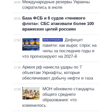
Международные резервы Украины
18:09
сократились в июле
База ФСБ и 6 судов «теневого
18:05
флота»: СБС атаковали более 100
вражеских целей россиян
Дефицит
ИНФОГРАФИКА
17:52
памяти: как вырос спрос на
чипы за последние годы и
что прогнозируют на 2027-й
Армия рф нанесла удары по 7
17:38
объектам Укрнафты, которые
обеспечивают добычу нефти и газа
МОН обновило стандарты
17:29
общего среднего
образования: что
изменилось