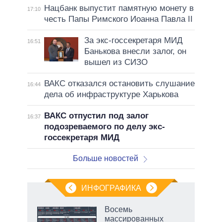
Нацбанк выпустит памятную монету в
17:10
честь Папы Римского Иоанна Павла II
За экс-госсекретаря МИД
16:51
Банькова внесли залог, он
вышел из СИЗО
ВАКС отказался остановить слушание
16:44
дела об инфраструктуре Харькова
ВАКС отпустил под залог
16:37
подозреваемого по делу экс-
госсекретаря МИД
Больше новостей
ИНФОГРАФИКА
еля
Восемь
массированных