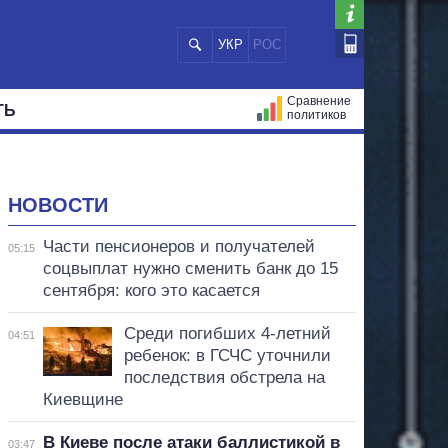
УКР
РОС
Сравнение
ТЬ
политиков
СТРАЦИЙ
МЭРЫ
ВСЕ ПЕРСОНЫ
НОВОСТИ
Части пенсионеров и получателей
05:15
соцвыплат нужно сменить банк до 15
сентября: кого это касается
Среди погибших 4-летний
04:51
ребенок: в ГСЧС уточнили
последствия обстрела на
Киевщине
В Киеве после атаки баллистикой в
03:47