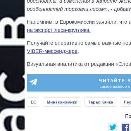
обоснованы, а изменения в запрете экс
особенностей торговли лесом»
, - добав
Напомним, в Еврокомиссии заявили, что
на экспорт леса-кругляка.
Получайте оперативно самые важные ново
VIBER-мессенджере
.
Визуальная аналитика от редакции «Слов
ЧИТАЙТЕ 
самое важное о
ЕС
Минэкономики
Тарас Качка
Ле
По