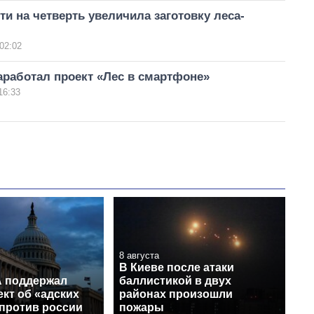
ти на четверть увеличила заготовку леса-
02:02
аработал проект «Лес в смартфоне»
16:33
8 августа
В Киеве после атаки
 поддержал
баллистикой в двух
кт об «адских
районах произошли
 против россии
пожары