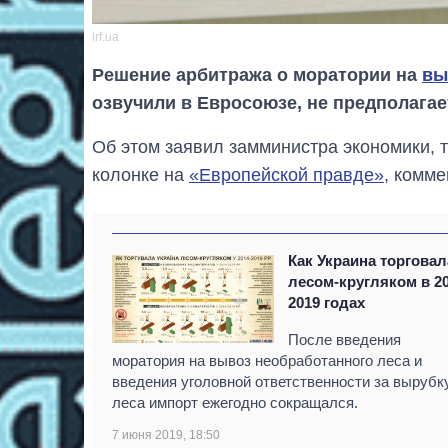
irf.ua
Решение арбитража о моратории на
вы
озвучили в Евросоюзе, не предполагае
Об этом заявил замминистра экономики, 
колонке на
«Европейской правде»
, комм
Как Украина торговал
лесом-кругляком в 20
2019 годах
После введения
моратория на вывоз необработанного леса и
введения уголовной ответственности за вырубк
леса импорт ежегодно сокращался.
7 июня 2019, 18:50