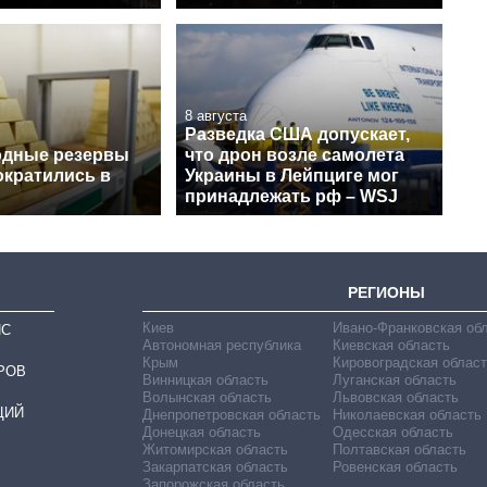
8 августа
Разведка США допускает,
одные резервы
что дрон возле самолета
ократились в
Украины в Лейпциге мог
принадлежать рф – WSJ
РЕГИОНЫ
Киев
Ивано-Франковская об
ИС
Автономная республика
Киевская область
Крым
Кировоградская област
РОВ
Винницкая область
Луганская область
Волынская область
Львовская область
ЦИЙ
Днепропетровская область
Николаевская область
Донецкая область
Одесская область
Житомирская область
Полтавская область
Закарпатская область
Ровенская область
Запорожская область