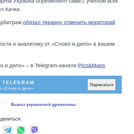
порта Украина определяет сама с учетом всех
ил Качка.
 арбитраж
обязал Украину отменить мораторий
сти и аналитику от «Слово и дело» в вашем
о и дело» – в Telegram-канале
Pics&Maps
.
В TELEGRAM
Подписаться
т «Слово и дело»
с
Вывоз украинской древесины
делиться: