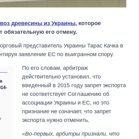
воз древесины из Украины
, которое
т обязательную его отмену.
торговый представитель Украины Тарас Качка в
ентируя заявление ЕС по выигранном спору.
По его словам, арбитраж
действительно установил, что
а
введенный в 2015 году запрет экспорта
14-
не соответствует Соглашению об
ассоциации Украины и ЕС, но это
признание не означает, что запрет
у
Как изменился
экспорта нужно отменить.
бюджет
Министерства
«Во-первых, арбитры признали, что
обороны за 13 лет