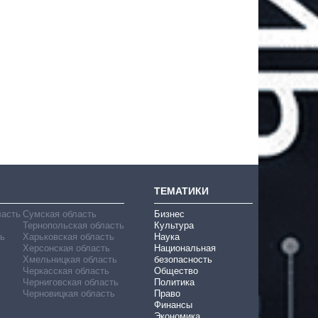
ТЕМАТИКИ
ласть
Сумская область
Бизнес
Тернопольская область
Культура
ь
Харьковская область
Наука
Херсонская область
Национальная
Хмельницкая область
безопасность
Черкасская область
Общество
Черниговская область
Политика
Черновицкая область
Право
Финансы
Экономика