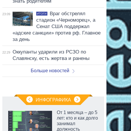
знать родителям
Враг обстрелял
ИТОГИ
23:09
стадион «Черноморец», а
Сенат США поддержал
«адские санкции» против рф. Главное
за день
Оккупанты ударили из РСЗО по
22:29
Славянску, есть жертва и ранены
Больше новостей
ИНФОГРАФИКА
От 1 месяца – до 5
лет: кто и как долго
занимал
должность