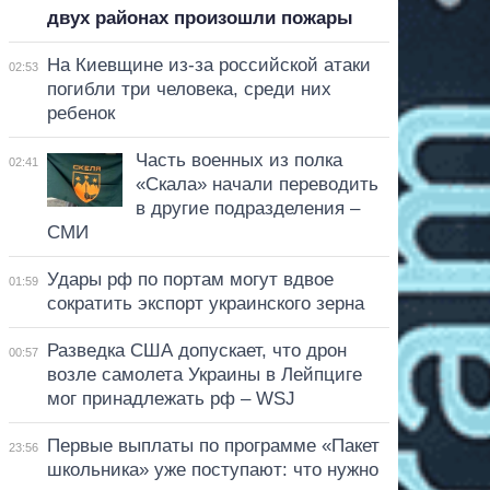
двух районах произошли пожары
На Киевщине из-за российской атаки
02:53
погибли три человека, среди них
ребенок
Часть военных из полка
02:41
«Скала» начали переводить
в другие подразделения –
СМИ
Удары рф по портам могут вдвое
01:59
сократить экспорт украинского зерна
Разведка США допускает, что дрон
00:57
возле самолета Украины в Лейпциге
мог принадлежать рф – WSJ
Первые выплаты по программе «Пакет
23:56
школьника» уже поступают: что нужно