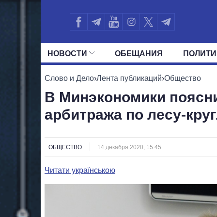
НОВОСТИ
ОБЕЩАНИЯ
ПОЛИТИ
ВСЕ ПОЛИТИКИ
ПРЕЗИДЕНТ И ОФ
Слово и Дело
›
Лента публикаций
›
Общество
В Минэкономики поясни
арбитража по лесу-кру
ОБЩЕСТВО
14 декабря 2020, 15:45
Читати українською