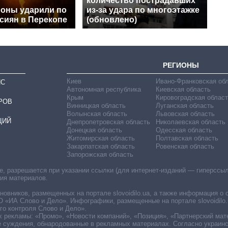
количество пострадавших
оны ударили по
из-за удара по многоэтажке
сиян в Перекопе
(обновлено)
РЕГИОНЫ
Киев
Ивано-Франковская об
ИС
Автономная республика
Киевская область
Крым
Кировоградская област
РОВ
Винницкая область
Луганская область
Волынская область
Львовская область
ЦИЙ
Днепропетровская область
Николаевская область
Донецкая область
Одесская область
Житомирская область
Полтавская область
Закарпатская область
Ровенская область
Запорожская область
 разрешается при указании ссылки (для интернет-изданий — гиперссылки
ния материалов.
овников, размещенных на портале slovoidilo.ua, а также информация о 
«ИА Слово и Дело». Инфографики, размещенные на портале slovoidilo.
о контроля Слово и Дело».
х рекламы: «Промо», «Новости компаний», «Позиция», «Партнерский мат
е суждения, обнародованные в рекламных материалах. Согласно украин