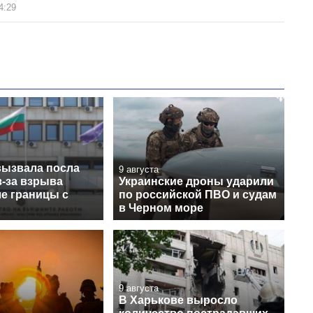
4:29
вызвала посла
9 августа
з-за взрыва
Украинские дроны ударили
ле границы с
по российской ПВО и судам
в Черном море
9 августа
В Харькове выросло