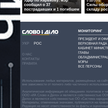
Удар по Харькову: мэр
9 августа
сообщил о 37
Силы обор
пострадавших и 1 погибшем
складу рос
МОНИТОРИНГ
ПРЕЗИДЕНТ И ОФ
УКР
РОС
ВЕРХОВНАЯ РАДА
КАБИНЕТ МИНИСТ
ГЛАВЫ
О НАС
ОБЛАДМИНИСТРА
КОНТАКТЫ
МЭРЫ
ПРАВИЛА
ВСЕ ПЕРСОНЫ
Использование любых материалов, размещённых на сайте,
вне зависимости от полного либо частичного использова
Аналитическая информация об обещаниях политиков и чин
ООО «ИА Слово и Дело» и является собственностью ООО 
Дело» и являются собственностью ОО «Система народног
Материалы, отмеченные значками, публикуются на права
Редакция не несет ответственности за факты и оценочны