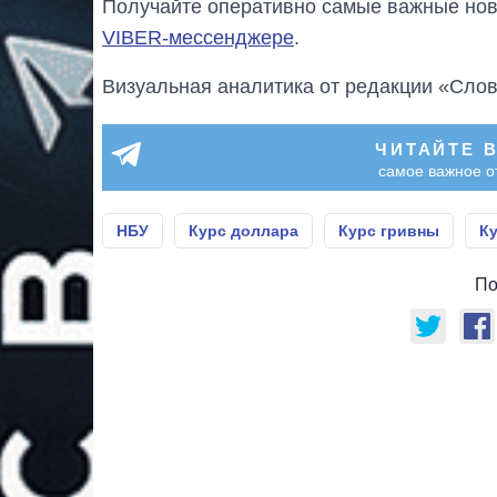
Получайте оперативно самые важные ново
VIBER-мессенджере
.
Визуальная аналитика от редакции «Слов
ЧИТАЙТЕ 
самое важное о
НБУ
Курс доллара
Курс гривны
К
По