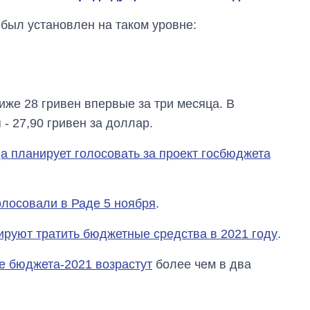
был установлен на таком уровне:
иже 28 гривен впервые за три месяца. В
- 27,90 гривен за доллар.
а планирует голосовать за проект госбюджета
Сколько
картофеля
выращивали в
олосовали в Раде 5 ноября
.
Украине до и во
время большой
войны
ируют тратить бюджетные средства в 2021 году
.
те бюджета-2021 возрастут
более чем в два