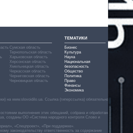
ТЕМАТИКИ
ласть
Сумская область
Бизнес
Тернопольская область
Культура
ь
Харьковская область
Наука
Херсонская область
Национальная
Хмельницкая область
безопасность
Черкасская область
Общество
Черниговская область
Политика
Черновицкая область
Право
Финансы
Экономика
) на www.slovoidilo.ua. Ссылка (гиперссылка) обязательна
состоянии выполнения этих обещаний, собрана и обработана
ua, созданы ОО «Система народного контроля Слово и
ериал», «Спецпроект», «При поддержке».
скому законодательству ответственность за содержание