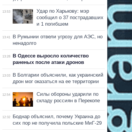
Удар по Харькову: мэр
13:53
сообщил о 37 пострадавших
и 1 погибшем
В Румынии отвели угрозу для АЭС, но
13:41
ненадолго
В Одессе выросло количество
13:28
раненых после атаки дронов
В Болгарии объяснили, как украинский
13:03
дрон мог оказаться на ее территории
Силы обороны ударили по
12:54
складу россиян в Перекопе
Боднар объяснил, почему Украина до
12:32
сих пор не получила польские МиГ-29