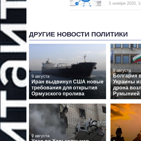
5 ноября 2020, 1
ДРУГИЕ НОВОСТИ ПОЛИТИКИ
9 августа
Болгария 
9 августа
Иран выдвинул США новые
Украины и
требования для открытия
дрона воз
Ормузского пролива
Румынией
9 августа