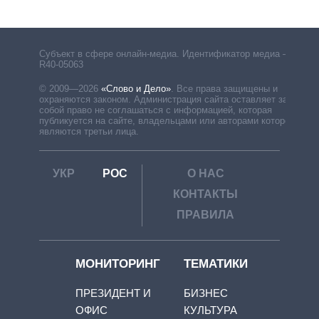
Субъект в сфере онлайн-медиа. Идентификатор медиа –
R40-05063
© 2009—2026
«Слово и Дело»
.
Все права защищены и
охраняются законом. Администрация сайта оставляет за
собой право не соглашаться с информацией, которая
публикуется на сайте, владельцами или авторами которой
являются третьи лица.
УКР
РОС
О НАС
КОНТАКТЫ
ПРАВИЛА
МОНИТОРИНГ
ТЕМАТИКИ
ПРЕЗИДЕНТ И
БИЗНЕС
ОФИС
КУЛЬТУРА