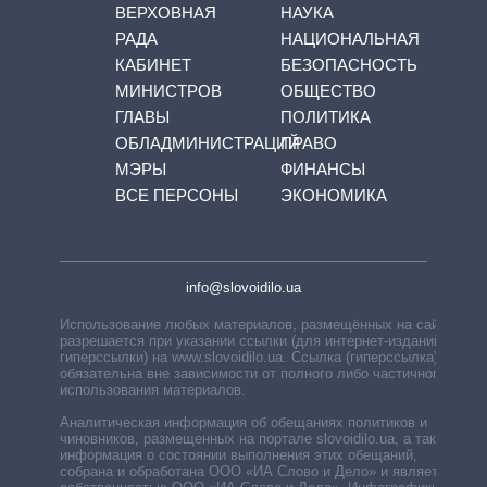
ВЕРХОВНАЯ
НАУКА
РАДА
НАЦИОНАЛЬНАЯ
КАБИНЕТ
БЕЗОПАСНОСТЬ
МИНИСТРОВ
ОБЩЕСТВО
ГЛАВЫ
ПОЛИТИКА
ОБЛАДМИНИСТРАЦИЙ
ПРАВО
МЭРЫ
ФИНАНСЫ
ВСЕ ПЕРСОНЫ
ЭКОНОМИКА
info@slovoidilo.ua
Использование любых материалов, размещённых на сайте,
разрешается при указании ссылки (для интернет-изданий —
гиперссылки) на www.slovoidilo.ua. Ссылка (гиперссылка)
обязательна вне зависимости от полного либо частичного
использования материалов.
Аналитическая информация об обещаниях политиков и
чиновников, размещенных на портале slovoidilo.ua, а также
информация о состоянии выполнения этих обещаний,
собрана и обработана ООО «ИА Слово и Дело» и является