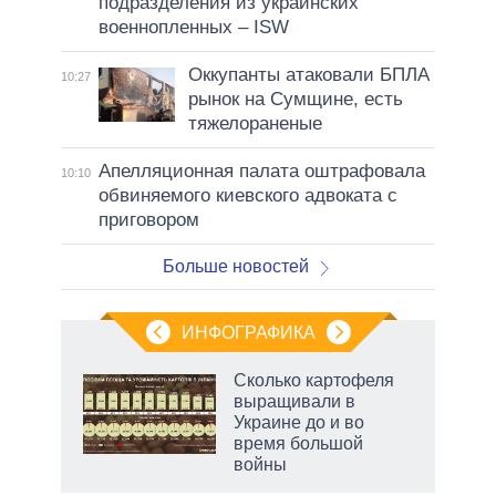
подразделения из украинских
военнопленных – ISW
Оккупанты атаковали БПЛА
10:27
рынок на Сумщине, есть
тяжелораненые
Апелляционная палата оштрафовала
10:10
обвиняемого киевского адвоката с
приговором
Больше новостей
ИНФОГРАФИКА
Сколько картофеля
выращивали в
не за
Украине до и во
асть
время большой
елью
войны