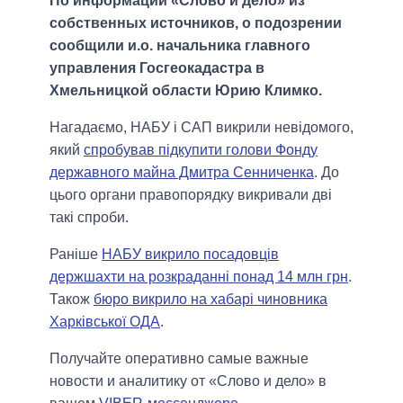
По информации «Слово и дело» из
собственных источников, о подозрении
сообщили и.о. начальника главного
управления Госгеокадастра в
Хмельницкой области Юрию Климко.
Нагадаємо, НАБУ і САП викрили невідомого,
який
спробував підкупити голови Фонду
державного майна Дмитра Сенниченка
. До
цього органи правопорядку викривали дві
такі спроби.
Раніше
НАБУ викрило посадовців
держшахти на розкраданні понад 14 млн грн
.
Також
бюро викрило на хабарі чиновника
Харківської ОДА
.
Получайте оперативно самые важные
новости и аналитику от «Слово и дело» в