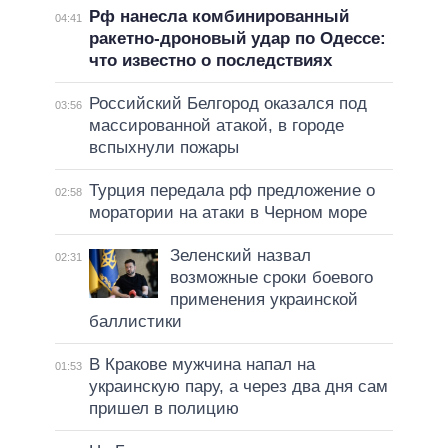
Рф нанесла комбинированный
04:41
ракетно-дроновый удар по Одессе:
что известно о последствиях
Российский Белгород оказался под
03:56
массированной атакой, в городе
вспыхнули пожары
Турция передала рф предложение о
02:58
моратории на атаки в Черном море
Зеленский назвал
02:31
возможные сроки боевого
применения украинской
баллистики
В Кракове мужчина напал на
01:53
украинскую пару, а через два дня сам
пришел в полицию