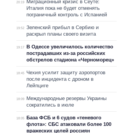
Миграционный кризис в Сеуте:
20:19
Италия пока не будет отменять
пограничный контроль с Испанией
Зеленский прибыл в Сербию и
19:52
раскрыл планы своего визита
В Одессе увеличилось количество
19:17
пострадавших из-за российских
обстрелов стадиона «Черноморец»
Чехия усилит защиту аэропортов
18:45
после инцидента с дроном в
Лейпциге
Международные резервы Украины
18:09
сократились в июле
База ФСБ и 6 судов «теневого
18:05
флота»: СБС атаковали более 100
вражеских целей россиян