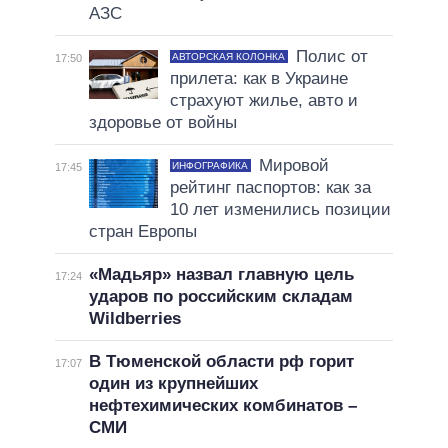
АЗС
Полис от
АВТОРСКАЯ КОЛОНКА
17:50
прилета: как в Украине
страхуют жилье, авто и
здоровье от войны
Мировой
ИНФОГРАФИКА
17:45
рейтинг паспортов: как за
10 лет изменились позиции
стран Европы
«Мадьяр» назвал главную цель
17:24
ударов по российским складам
Wildberries
В Тюменской области рф горит
17:07
один из крупнейших
нефтехимических комбинатов –
СМИ