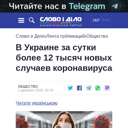
УКР
РОС
НОВОСТИ
Слово и Дело
›
Лента публикаций
›
Общество
В Украине за сутки
ОБЕЩАНИЯ
ЛЕНТА
ПОЛИТИКА
более 12 тысяч новых
СОБЫТИЯ
ЭКОНОМИКА
ПОЛИТИКИ
случаев коронавируса
СТАТЬИ
ОБЩЕСТВО
ИНФОГРАФИКА
МНЕНИЯ
МИР
ВСЕ ПОЛИТИКИ
ОБЗОРЫ
ПРЕЗИДЕНТ И ОФИС
ВИДЕО
ОБЩЕСТВО
ДАЙДЖЕСТЫ
1 декабря 2020, 08:32
ВЕРХОВНАЯ РАДА
ПОДДЕРЖАТЬ
КАБИНЕТ МИНИСТРОВ
Читати українською
ГЛАВЫ ОБЛАДМИНИСТРАЦИЙ
СРАВНЕНИЕ ПОЛИТИКОВ
МЭРЫ
ВСЕ ПЕРСОНЫ