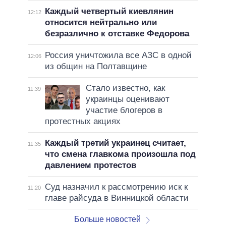
Каждый четвертый киевлянин
12:12
относится нейтрально или
безразлично к отставке Федорова
Россия уничтожила все АЗС в одной
12:06
из общин на Полтавщине
Стало известно, как
11:39
украинцы оценивают
участие блогеров в
протестных акциях
Каждый третий украинец считает,
11:35
что смена главкома произошла под
давлением протестов
Суд назначил к рассмотрению иск к
11:20
главе райсуда в Винницкой области
Больше новостей