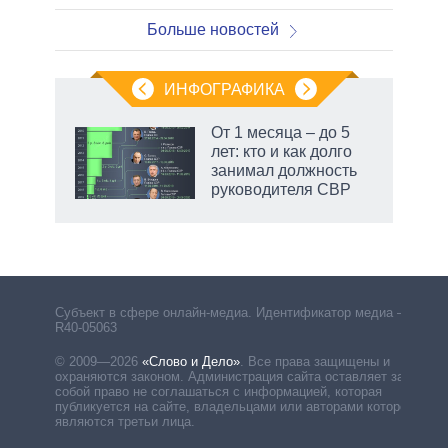
Больше новостей
ИНФОГРАФИКА
От 1 месяца – до 5
лет: кто и как долго
занимал должность
руководителя СВР
Субъект в сфере онлайн-медиа. Идентификатор медиа –
R40-05063
© 2009—2026
«Слово и Дело»
.
Все права защищены и
охраняются законом. Администрация сайта оставляет за
собой право не соглашаться с информацией, которая
публикуется на сайте, владельцами или авторами которой
являются третьи лица.