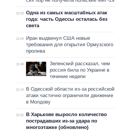
сих пор не получила польские МиГ-29
Одна из самых масштабных атак
12:22
года: часть Одессы осталась без
света
Иран выдвинул США новые
11:54
требования для открытия Ормузского
пролива
Зеленский рассказал, чем
11:48
россия била по Украине в
течение недели
В Одесской области из-за российской
11:14
атаки частично ограничили движение
в Молдову
В Харькове выросло количество
11:02
пострадавших из-за удара по
многоэтажке (обновлено)