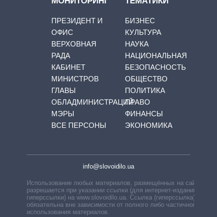
МОНИТОРИНГ
ТЕМАТИКИ
ПРЕЗИДЕНТ И
БИЗНЕС
ОФИС
КУЛЬТУРА
ВЕРХОВНАЯ
НАУКА
РАДА
НАЦИОНАЛЬНАЯ
КАБИНЕТ
БЕЗОПАСНОСТЬ
МИНИСТРОВ
ОБЩЕСТВО
ГЛАВЫ
ПОЛИТИКА
ОБЛАДМИНИСТРАЦИЙ
ПРАВО
МЭРЫ
ФИНАНСЫ
ВСЕ ПЕРСОНЫ
ЭКОНОМИКА
info@slovoidilo.ua
Использование любых материалов, размещённых на сайте,
разрешается при указании ссылки (для интернет-изданий —
гиперссылки) на www.slovoidilo.ua. Ссылка (гиперссылка)
обязательна вне зависимости от полного либо частичного
использования материалов.