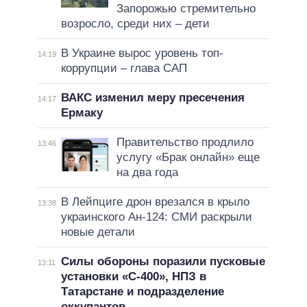
Запорожью стремительно
возросло, среди них – дети
В Украине вырос уровень топ-
14:19
коррупции – глава САП
ВАКС изменил меру пресечения
14:17
Ермаку
Правительство продлило
13:46
услугу «Брак онлайн» еще
на два года
В Лейпциге дрон врезался в крыло
13:38
украинского Ан-124: СМИ раскрыли
новые детали
Силы обороны поразили пусковые
13:11
установки «С-400», НПЗ в
Татарстане и подразделение
оккупантов