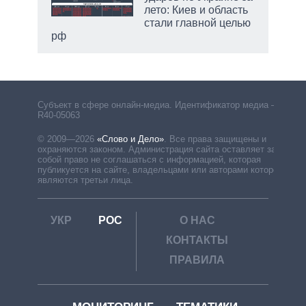
лето: Киев и область
стали главной целью
рф
Субъект в сфере онлайн-медиа. Идентификатор медиа –
R40-05063
© 2009—2026
«Слово и Дело»
.
Все права защищены и
охраняются законом. Администрация сайта оставляет за
собой право не соглашаться с информацией, которая
публикуется на сайте, владельцами или авторами которой
являются третьи лица.
УКР
РОС
О НАС
КОНТАКТЫ
ПРАВИЛА