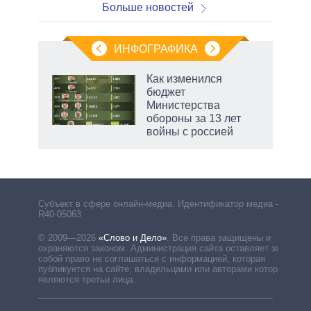
Больше новостей
ИНФОГРАФИКА
 5
Как изменился
го
бюджет
сть
Министерства
ВР
обороны за 13 лет
войны с россией
рф
Субъект в сфере онлайн-медиа. Идентификатор медиа –
R40-05063
© 2009—2026
«Слово и Дело»
.
Все права защищены и
охраняются законом. Администрация сайта оставляет за
собой право не соглашаться с информацией, которая
публикуется на сайте, владельцами или авторами которой
являются третьи лица.