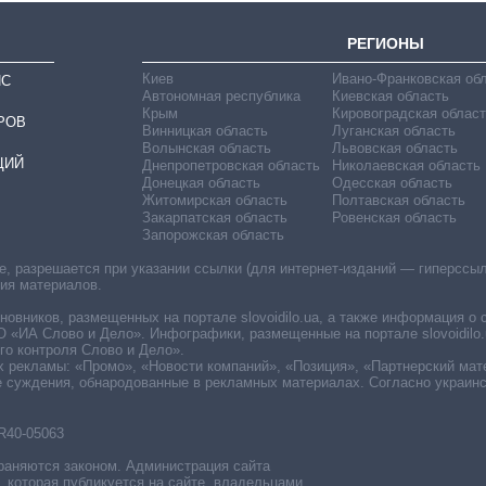
РЕГИОНЫ
Киев
Ивано-Франковская об
ИС
Автономная республика
Киевская область
Крым
Кировоградская област
РОВ
Винницкая область
Луганская область
Волынская область
Львовская область
ЦИЙ
Днепропетровская область
Николаевская область
Донецкая область
Одесская область
Житомирская область
Полтавская область
Закарпатская область
Ровенская область
Запорожская область
 разрешается при указании ссылки (для интернет-изданий — гиперссылки
ния материалов.
овников, размещенных на портале slovoidilo.ua, а также информация о 
«ИА Слово и Дело». Инфографики, размещенные на портале slovoidilo.
о контроля Слово и Дело».
х рекламы: «Промо», «Новости компаний», «Позиция», «Партнерский мат
е суждения, обнародованные в рекламных материалах. Согласно украин
R40-05063
раняются законом. Администрация сайта
, которая публикуется на сайте, владельцами