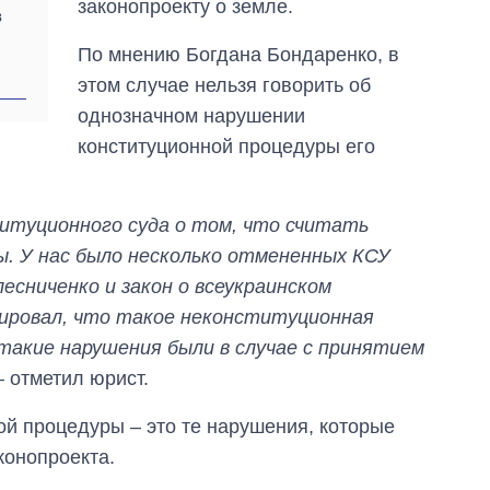
законопроекту о земле.
в
По мнению Богдана Бондаренко, в
этом случае нельзя говорить об
однозначном нарушении
конституционной процедуры его
титуционного суда о том, что считать
. У нас было несколько отмененных КСУ
лесниченко и закон о всеукраинском
мировал, что такое неконституционная
 такие нарушения были в случае с принятием
 отметил юрист.
Дефицит памяти:
ой процедуры – это те нарушения, которые
как вырос спрос
конопроекта.
на чипы за
последние годы и