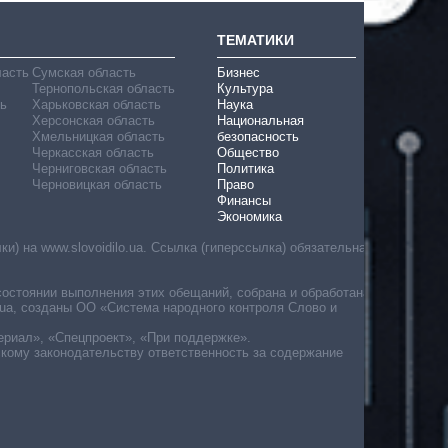
ТЕМАТИКИ
ласть
Сумская область
Бизнес
Тернопольская область
Культура
ь
Харьковская область
Наука
Херсонская область
Национальная
Хмельницкая область
безопасность
Черкасская область
Общество
Черниговская область
Политика
Черновицкая область
Право
Финансы
Экономика
) на www.slovoidilo.ua. Ссылка (гиперссылка) обязательна
состоянии выполнения этих обещаний, собрана и обработана
ua, созданы ОО «Система народного контроля Слово и
ериал», «Спецпроект», «При поддержке».
скому законодательству ответственность за содержание