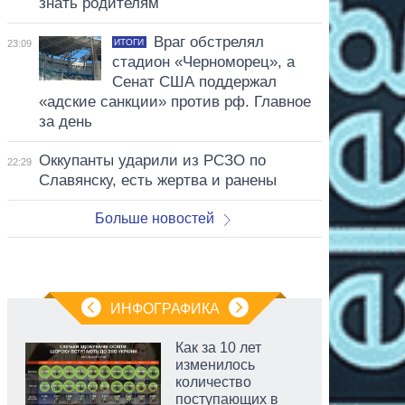
знать родителям
Враг обстрелял
ИТОГИ
23:09
стадион «Черноморец», а
Сенат США поддержал
«адские санкции» против рф. Главное
за день
Оккупанты ударили из РСЗО по
22:29
Славянску, есть жертва и ранены
Больше новостей
ИНФОГРАФИКА
Как за 10 лет
изменилось
количество
поступающих в