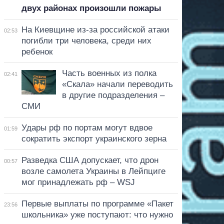
двух районах произошли пожары
На Киевщине из-за российской атаки
02:53
погибли три человека, среди них
ребенок
Часть военных из полка
02:41
«Скала» начали переводить
в другие подразделения –
СМИ
Удары рф по портам могут вдвое
01:59
сократить экспорт украинского зерна
Разведка США допускает, что дрон
00:57
возле самолета Украины в Лейпциге
мог принадлежать рф – WSJ
Первые выплаты по программе «Пакет
23:56
школьника» уже поступают: что нужно