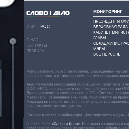
МОНИТОРИНГ
ПРЕЗИДЕНТ И ОФ
УКР
РОС
ВЕРХОВНАЯ РАДА
КАБИНЕТ МИНИСТ
ГЛАВЫ
О НАС
ОБЛАДМИНИСТРА
КОНТАКТЫ
МЭРЫ
ПРАВИЛА
ВСЕ ПЕРСОНЫ
Использование любых материалов, размещённых на сайте,
вне зависимости от полного либо частичного использова
Аналитическая информация об обещаниях политиков и чин
ООО «ИА Слово и Дело» и является собственностью ООО 
Дело» и являются собственностью ОО «Система народног
Материалы, отмеченные значками, публикуются на права
Редакция не несет ответственности за факты и оценочны
рекламы несет рекламодатель.
Субъект в сфере онлайн-медиа. Идентификатор медиа – 
© 2009—2026
«Слово и Дело»
.
Все права защищены и ох
оставляет за собой право не соглашаться с информацией