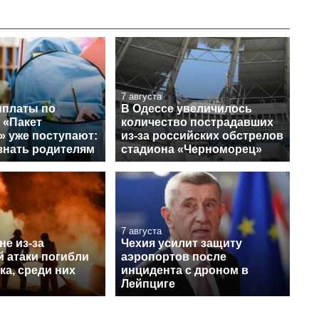
7 августа
платы по
В Одессе увеличилось
 «Пакет
количество пострадавших
» уже поступают:
из-за российских обстрелов
знать родителям
стадиона «Черноморец»
7 августа
е из-за
Чехия усилит защиту
й атаки погибли
аэропортов после
ка, среди них
инцидента с дроном в
Лейпциге