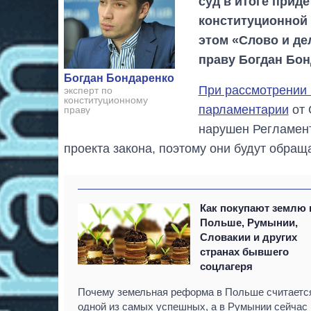
суд в итоге прид
конституционной 
этом «Слово и де
праву Богдан Бон
Богдан Бондаренко
При рассмотрении 
эксперт по
конституционному
парламентарии
от 
праву
нарушен Регламент
проекта закона, поэтому они будут обраща
Как покупают землю 
Польше, Румынии,
Словакии и других
странах бывшего
соцлагеря
Почему земельная реформа в Польше считаетс
одной из самых успешных, а в Румынии сейчас