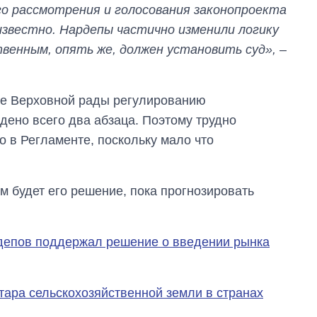
го рассмотрения и голосования законопроекта
что прогнозируют
на 2027-й
звестно. Нардепы частично изменили логику
твенным, опять же, должен установить суд»,
–
нте Верховной рады регулированию
ено всего два абзаца. Поэтому трудно
о в Регламенте, поскольку мало что
м будет его решение, пока прогнозировать
рдепов поддержал решение о введении рынка
ктара сельскохозяйственной земли в странах