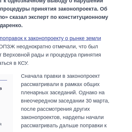
ет к однозначному выводу о нарушении
процедуры принятия законопроекта. Об
ло» сказал эксперт по конституционному
даренко.
поправок к законопроекту о рынке земли
ОПЗЖ неоднократно отмечали, что был
 Верховной рады и процедура принятия
ться в КСУ.
Сначала правки в законопроект
рассматривали в рамках общих
в
пленарных заседаний. Однако на
внеочередном заседании 30 марта,
после рассмотрения других
законопроектов, нардепы начали
я
рассматривать дальше поправки к