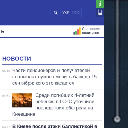
УКР
РОС
Сравнение
ТЬ
политиков
СТРАЦИЙ
МЭРЫ
ВСЕ ПЕРСОНЫ
НОВОСТИ
Части пенсионеров и получателей
05:15
соцвыплат нужно сменить банк до 15
сентября: кого это касается
Среди погибших 4-летний
04:51
ребенок: в ГСЧС уточнили
последствия обстрела на
Киевщине
В Киеве после атаки баллистикой в
03:47