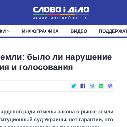
КИ
ИНФОГРАФИКА
ВИДЕО
ПОДДЕРЖА
ИС
ЛЕНТА
ВЕРХОВНАЯ РАДА
СОБЫТИЯ
СТАТЬИ
КАБИНЕТ МИНИСТРОВ
МНЕНИЯ
ОБЗОРЫ
ГЛАВЫ ОБЛАДМИНИ
ДАЙДЖЕСТЫ
земли: было ли нарушение
ПОЛИТИКА
ДЕПУТАТЫ
ЭКОНОМИКА
КОМИТЕТЫ
ФРАКЦИИ
ОБЩЕСТВО
ОКРУГА
МИР
ия и голосования
нардепов ради отмены закона о рынке земли
титуционный суд Украины, нет гарантии, что