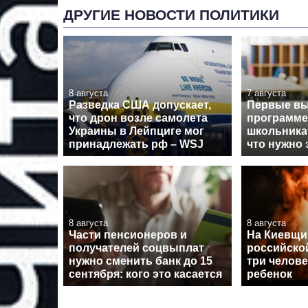
ДРУГИЕ НОВОСТИ ПОЛИТИКИ
8 августа
7 августа
Разведка США допускает,
Первые вы
что дрон возле самолета
программе
Украины в Лейпциге мог
школьника
принадлежать рф – WSJ
что нужно 
8 августа
8 августа
Части пенсионеров и
На Киевщин
получателей соцвыплат
российско
нужно сменить банк до 15
три челове
сентября: кого это касается
ребенок