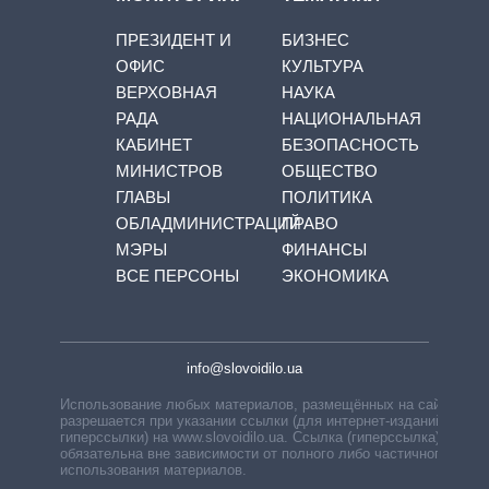
ПРЕЗИДЕНТ И
БИЗНЕС
ОФИС
КУЛЬТУРА
ВЕРХОВНАЯ
НАУКА
РАДА
НАЦИОНАЛЬНАЯ
КАБИНЕТ
БЕЗОПАСНОСТЬ
МИНИСТРОВ
ОБЩЕСТВО
ГЛАВЫ
ПОЛИТИКА
ОБЛАДМИНИСТРАЦИЙ
ПРАВО
МЭРЫ
ФИНАНСЫ
ВСЕ ПЕРСОНЫ
ЭКОНОМИКА
info@slovoidilo.ua
Использование любых материалов, размещённых на сайте,
разрешается при указании ссылки (для интернет-изданий —
гиперссылки) на www.slovoidilo.ua. Ссылка (гиперссылка)
обязательна вне зависимости от полного либо частичного
использования материалов.