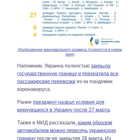
Изображение максимального размера (откроется в новом
окне)
Напомним, Украина полностью
закрыла
государственную границу и прекратила все
пассажирские перевозки
из-за пандемии
коронавируса.
Ранее
президент назвал условия для
вернувшихся в Украину после 27 марта
.
Также в МИД рассказали,
каким образом
автомобилем можно пересечь украинскую
границу
после ее закрытия 28 марта. Из