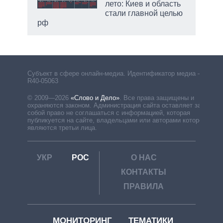
лето: Киев и область
стали главной целью
рф
Субъект в сфере онлайн-медиа. Идентификатор медиа –
R40-05063
© 2009—2026
«Слово и Дело»
.
Все права защищены и
охраняются законом. Администрация сайта оставляет за
собой право не соглашаться с информацией, которая
публикуется на сайте, владельцами или авторами которой
являются третьи лица.
УКР
РОС
О НАС
КОНТАКТЫ
ПРАВИЛА
МОНИТОРИНГ
ТЕМАТИКИ