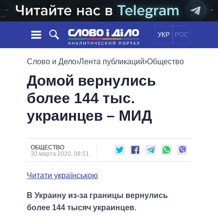
УКР
РОС
НОВОСТИ
Слово и Дело
›
Лента публикаций
›
Общество
Домой вернулись
ОБЕЩАНИЯ
ЛЕНТА
ПОЛИТИКА
более 144 тыс.
СОБЫТИЯ
ЭКОНОМИКА
ПОЛИТИКИ
украинцев – МИД
СТАТЬИ
ОБЩЕСТВО
ИНФОГРАФИКА
МНЕНИЯ
МИР
ВСЕ ПОЛИТИКИ
ОБЗОРЫ
ПРЕЗИДЕНТ И ОФИС
ВИДЕО
ОБЩЕСТВО
ДАЙДЖЕСТЫ
30 марта 2020, 08:51
ВЕРХОВНАЯ РАДА
ПОДДЕРЖАТЬ
КАБИНЕТ МИНИСТРОВ
Читати українською
ГЛАВЫ ОБЛАДМИНИСТРАЦИЙ
СРАВНЕНИЕ ПОЛИТИКОВ
В Украину из-за границы вернулись
МЭРЫ
более 144 тысяч украинцев.
ВСЕ ПЕРСОНЫ