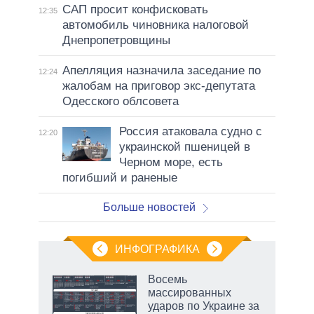
САП просит конфисковать
12:35
автомобиль чиновника налоговой
Днепропетровщины
Апелляция назначила заседание по
12:24
жалобам на приговор экс-депутата
Одесского облсовета
Россия атаковала судно с
12:20
украинской пшеницей в
Черном море, есть
погибший и раненые
Больше новостей
ИНФОГРАФИКА
Восемь
массированных
в
ударов по Украине за