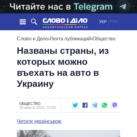
УКР
РОС
НОВОСТИ
Слово и Дело
›
Лента публикаций
›
Общество
Названы страны, из
ОБЕЩАНИЯ
ЛЕНТА
ПОЛИТИКА
которых можно
СОБЫТИЯ
ЭКОНОМИКА
ПОЛИТИКИ
въехать на авто в
СТАТЬИ
ОБЩЕСТВО
ИНФОГРАФИКА
МНЕНИЯ
МИР
ВСЕ ПОЛИТИКИ
Украину
ОБЗОРЫ
ПРЕЗИДЕНТ И ОФИС
ВИДЕО
ДАЙДЖЕСТЫ
ВЕРХОВНАЯ РАДА
ОБЩЕСТВО
ПОДДЕРЖАТЬ
КАБИНЕТ МИНИСТРОВ
28 марта 2020, 20:00
ГЛАВЫ ОБЛАДМИНИСТРАЦИЙ
СРАВНЕНИЕ ПОЛИТИКОВ
Читати українською
МЭРЫ
ВСЕ ПЕРСОНЫ