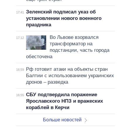
Зеленский подписал указ об
17:41
установлении нового военного
праздника
Во Львове взорвался
17:12
трансформатор на
подстанции, часть города
обесточена
Рф готовит атаки на объекты стран
16:59
Балтии с использованием украинских
дронов – разведка
СБУ подтвердила поражение
16:55
Ярославского НПЗ и вражеских
кораблей в Керчи
Больше новостей