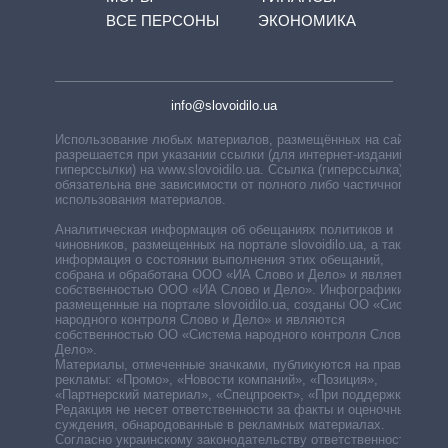
ВСЕ ПЕРСОНЫ
ЭКОНОМИКА
info@slovoidilo.ua
Использование любых материалов, размещённых на сайте,
разрешается при указании ссылки (для интернет-изданий —
гиперссылки) на www.slovoidilo.ua. Ссылка (гиперссылка)
обязательна вне зависимости от полного либо частичного
использования материалов.
Аналитическая информация об обещаниях политиков и
чиновников, размещенных на портале slovoidilo.ua, а также
информация о состоянии выполнения этих обещаний,
собрана и обработана ООО «ИА Слово и Дело» и является
собственностью ООО «ИА Слово и Дело». Инфографики,
размещенные на портале slovoidilo.ua, созданы ОО «Система
народного контроля Слово и Дело» и являются
собственностью ОО «Система народного контроля Слово и
Дело».
Материалы, отмеченные значками, публикуются на правах
рекламы: «Промо», «Новости компаний», «Позиция»,
«Партнерский материал», «Спецпроект», «При поддержке».
Редакция не несет ответственности за факты и оценочные
суждения, обнародованные в рекламных материалах.
Согласно украинскому законодательству ответственность за