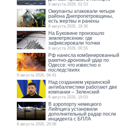
9 августа 2026, 01:53
Оккупанты атаковали четыре
района Днепропетровщины,
есть жертвы и ранены
8 августа 2026, 19:36
На Буковине произошло
землетрясение: где
зафиксировали толчки
9 августа 2026, 00:55
Рф нанесла комбинированный
ракетно-дроновый удар по
Одессе: что известно о
последствиях
9 августа 2026, 04:41
Над созданием украинской
антибаллистики работают две
компании – Зеленский
8 августа 2026, 19:03
В аэропорту немецкого
Лейпцига установили
дополнительный радар после
инцидента с БПЛА
8 августа 2026, 20:08