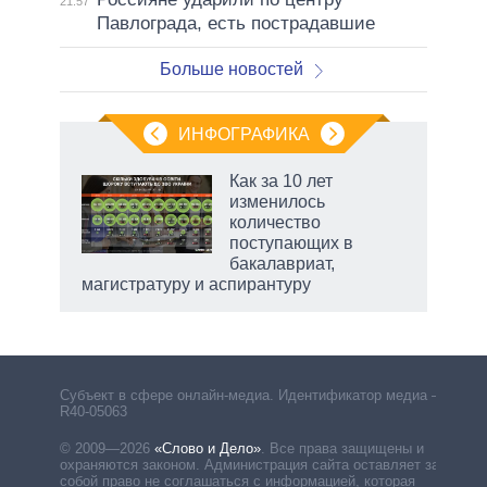
21:57
Павлограда, есть пострадавшие
Больше новостей
ИНФОГРАФИКА
еля
Как за 10 лет
изменилось
количество
поступающих в
бакалавриат,
магистратуру и аспирантуру
рф
Субъект в сфере онлайн-медиа. Идентификатор медиа –
R40-05063
© 2009—2026
«Слово и Дело»
.
Все права защищены и
охраняются законом. Администрация сайта оставляет за
собой право не соглашаться с информацией, которая