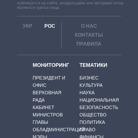
публикуется на сайте, владельцами или авторами которой
являются третьи лица.
УКР
РОС
О НАС
КОНТАКТЫ
ПРАВИЛА
МОНИТОРИНГ
ТЕМАТИКИ
ПРЕЗИДЕНТ И
БИЗНЕС
ОФИС
КУЛЬТУРА
ВЕРХОВНАЯ
НАУКА
РАДА
НАЦИОНАЛЬНАЯ
КАБИНЕТ
БЕЗОПАСНОСТЬ
МИНИСТРОВ
ОБЩЕСТВО
ГЛАВЫ
ПОЛИТИКА
ОБЛАДМИНИСТРАЦИЙ
ПРАВО
МЭРЫ
ФИНАНСЫ