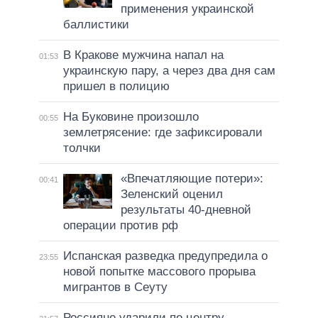
применения украинской
баллистики
В Кракове мужчина напал на
01:53
украинскую пару, а через два дня сам
пришел в полицию
На Буковине произошло
00:55
землетрясение: где зафиксировали
толчки
«Впечатляющие потери»:
00:41
Зеленский оценил
результаты 40-дневной
операции против рф
Испанская разведка предупредила о
23:55
новой попытке массового прорыва
мигрантов в Сеуту
Россияне ударили по центру