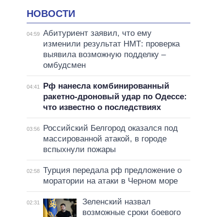
НОВОСТИ
Абитуриент заявил, что ему
04:59
изменили результат НМТ: проверка
выявила возможную подделку –
омбудсмен
Рф нанесла комбинированный
04:41
ракетно-дроновый удар по Одессе:
что известно о последствиях
Российский Белгород оказался под
03:56
массированной атакой, в городе
вспыхнули пожары
Турция передала рф предложение о
02:58
моратории на атаки в Черном море
Зеленский назвал
02:31
возможные сроки боевого