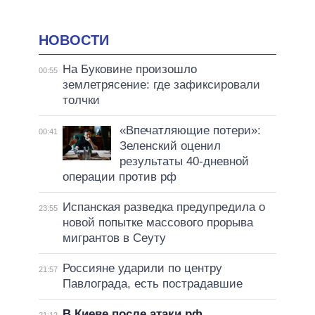
НОВОСТИ
На Буковине произошло
00:55
землетрясение: где зафиксировали
толчки
«Впечатляющие потери»:
00:41
Зеленский оценил
результаты 40-дневной
операции против рф
Испанская разведка предупредила о
23:55
новой попытке массового прорыва
мигрантов в Сеуту
Россияне ударили по центру
21:57
Павлограда, есть пострадавшие
В Киеве после атаки рф
21:12