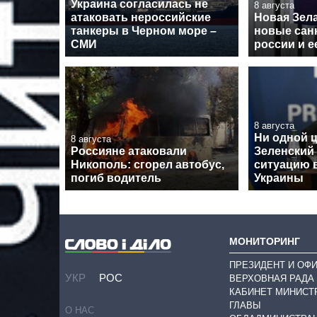
Украина согласилась не
8 августа
атаковать нероссийские
Новая Зел
танкеры в Черном море –
новые сан
СМИ
россии и 
8 августа
Ни одной 
8 августа
Россияне атаковали
Зеленский
Никополь: сгорел автобус,
ситуацию в
погиб водитель
Украины
МОНИТОРИНГ
ПРЕЗИДЕНТ И ОФ
УКР
РОС
ВЕРХОВНАЯ РАДА
КАБИНЕТ МИНИСТ
ГЛАВЫ
О НАС