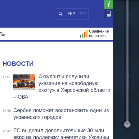
УКР
РОС
Сравнение
ТЬ
политиков
СТРАЦИЙ
МЭРЫ
ВСЕ ПЕРСОНЫ
НОВОСТИ
Оккупанты получили
17:01
указание на «свободную
охоту» в Херсонской области
– ОВА
Сербия поможет восстановить один из
16:48
украинских городов
ЕС выделил дополнительные 30 млн
16:42
евро на поддержку энергетики Украины