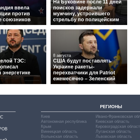
На Буковине после 11 дней
андия ввела
поисков задержали
кции против
мужчину, устроившего
ее союзников
стрельбу по полицейским
8 августа
целой ТЭС:
США будут поставлять
 описал
Украине ракеты-
 энергетике
перехватчики для Patriot
ежемесячно – Зеленский
РЕГИОНЫ
Киев
Ивано-Франковская об
ИС
Автономная республика
Киевская область
Крым
Кировоградская област
РОВ
Винницкая область
Луганская область
Волынская область
Львовская область