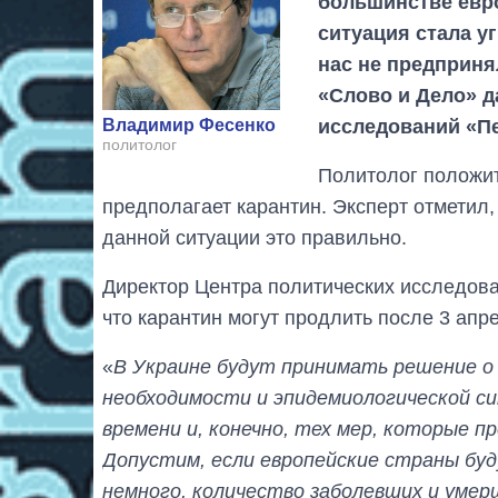
большинстве евро
ситуация стала у
нас не предприня
«Слово и Дело» д
исследований «П
Владимир Фесенко
политолог
Политолог положит
предполагает карантин. Эксперт отметил,
данной ситуации это правильно.
Директор Центра политических исследов
что карантин могут продлить после 3 апр
«
В Украине будут принимать решение о
необходимости и эпидемиологической с
времени и, конечно, тех мер, которые 
Допустим, если европейские страны бу
немного, количество заболевших и уме