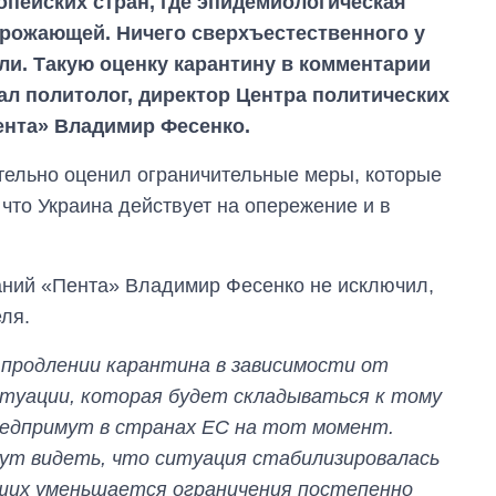
пейских стран, где эпидемиологическая
грожающей. Ничего сверхъестественного у
ли. Такую оценку карантину в комментарии
ал политолог, директор Центра политических
ента» Владимир Фесенко.
ельно оценил ограничительные меры, которые
 что Украина действует на опережение и в
аний «Пента» Владимир Фесенко не исключил,
еля.
 продлении карантина в зависимости от
итуации, которая будет складываться к тому
предпримут в странах ЕС на тот момент.
дут видеть, что ситуация стабилизировалась
рших уменьшается ограничения постепенно