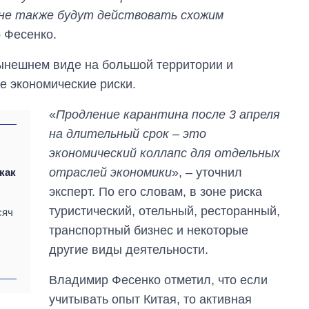
ине также будут действовать схожим
 Фесенко.
нынешнем виде на большой территории и
е экономические риски.
«
Продление карантина после 3 апреля
на длительный срок – это
экономический коллапс для отдельных
отраслей экономики
», – уточнил
как
эксперт. По его словам, в зоне риска
Дефицит памяти:
туристический, отельный, ресторанный,
сяч
как вырос спрос
транспортный бизнес и некоторые
на чипы за
последние годы и
другие виды деятельности.
что прогнозируют
на 2027-й
Владимир Фесенко отметил, что если
учитывать опыт Китая, то активная