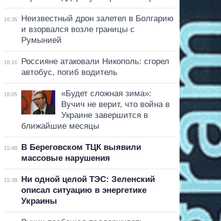
Неизвестный дрон залетел в Болгарию
16:36
и взорвался возле границы с
Румынией
Россияне атаковали Никополь: сгорел
16:16
автобус, погиб водитель
«Будет сложная зима»:
16:05
Вучич не верит, что война в
Украине завершится в
ближайшие месяцы
В Береговском ТЦК выявили
15:48
массовые нарушения
Ни одной целой ТЭС: Зеленский
15:38
описал ситуацию в энергетике
Украины