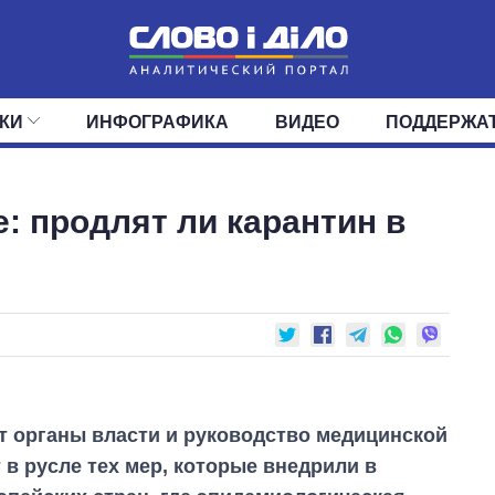
КИ
ИНФОГРАФИКА
ВИДЕО
ПОДДЕРЖА
ИС
ЛЕНТА
ВЕРХОВНАЯ РАДА
СОБЫТИЯ
СТАТЬИ
КАБИНЕТ МИНИСТРОВ
МНЕНИЯ
ОБЗОРЫ
ГЛАВЫ ОБЛАДМИНИ
ДАЙДЖЕСТЫ
: продлят ли карантин в
ПОЛИТИКА
ДЕПУТАТЫ
ЭКОНОМИКА
КОМИТЕТЫ
ФРАКЦИИ
ОБЩЕСТВО
ОКРУГА
МИР
 органы власти и руководство медицинской
в русле тех мер, которые внедрили в