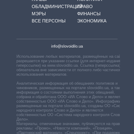
ОБЛАДМИНИСТРАЦИЙ
ПРАВО
МЭРЫ
ФИНАНСЫ
ВСЕ ПЕРСОНЫ
ЭКОНОМИКА
info@slovoidilo.ua
Использование любых материалов, размещённых на сайте,
разрешается при указании ссылки (для интернет-изданий —
гиперссылки) на www.slovoidilo.ua. Ссылка (гиперссылка)
обязательна вне зависимости от полного либо частичного
использования материалов.
Аналитическая информация об обещаниях политиков и
чиновников, размещенных на портале slovoidilo.ua, а также
информация о состоянии выполнения этих обещаний,
собрана и обработана ООО «ИА Слово и Дело» и является
собственностью ООО «ИА Слово и Дело». Инфографики,
размещенные на портале slovoidilo.ua, созданы ОО «Система
народного контроля Слово и Дело» и являются
собственностью ОО «Система народного контроля Слово и
Дело».
Материалы, отмеченные значками, публикуются на правах
рекламы: «Промо», «Новости компаний», «Позиция»,
«Партнерский материал», «Спецпроект», «При поддержке».