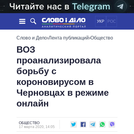
УКР
РОС
НОВОСТИ
Слово и Дело
›
Лента публикаций
›
Общество
ВОЗ
ОБЕЩАНИЯ
ЛЕНТА
ПОЛИТИКА
проанализировала
СОБЫТИЯ
ЭКОНОМИКА
ПОЛИТИКИ
борьбу с
СТАТЬИ
ОБЩЕСТВО
ИНФОГРАФИКА
МНЕНИЯ
МИР
ВСЕ ПОЛИТИКИ
короновирусом в
ОБЗОРЫ
ПРЕЗИДЕНТ И ОФИС
Черновцах в режиме
ВИДЕО
ДАЙДЖЕСТЫ
ВЕРХОВНАЯ РАДА
онлайн
ПОДДЕРЖАТЬ
КАБИНЕТ МИНИСТРОВ
ГЛАВЫ ОБЛАДМИНИСТРАЦИЙ
СРАВНЕНИЕ ПОЛИТИКОВ
МЭРЫ
ОБЩЕСТВО
17 марта 2020, 14:05
ВСЕ ПЕРСОНЫ