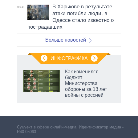
В Харькове в результате
08:45
атаки погибли люди, в
Одессе стало известно о
пострадавших
Больше новостей
ИНФОГРАФИКА
Как изменился
бюджет
не за
Министерства
асть
обороны за 13 лет
елью
войны с россией
маги
Субъект в сфере онлайн-медиа. Идентификатор медиа –
R40-05063