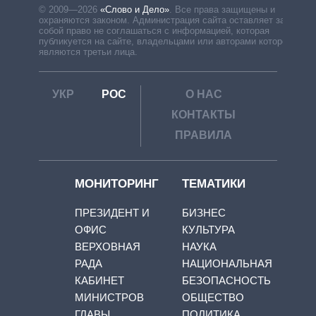
© 2009—2026
«Слово и Дело»
.
Все права защищены и
охраняются законом. Администрация сайта оставляет за
собой право не соглашаться с информацией, которая
публикуется на сайте, владельцами или авторами которой
являются третьи лица.
УКР
РОС
О НАС
КОНТАКТЫ
ПРАВИЛА
МОНИТОРИНГ
ТЕМАТИКИ
ПРЕЗИДЕНТ И
БИЗНЕС
ОФИС
КУЛЬТУРА
ВЕРХОВНАЯ
НАУКА
РАДА
НАЦИОНАЛЬНАЯ
КАБИНЕТ
БЕЗОПАСНОСТЬ
МИНИСТРОВ
ОБЩЕСТВО
ГЛАВЫ
ПОЛИТИКА