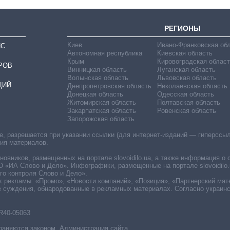
РЕГИОНЫ
Киев
Ивано-Франковская об
ИС
Автономная республика
Киевская область
Крым
Кировоградская област
РОВ
Винницкая область
Луганская область
Волынская область
Львовская область
ЦИЙ
Днепропетровская область
Николаевская область
Донецкая область
Одесская область
Житомирская область
Полтавская область
Закарпатская область
Ровенская область
Запорожская область
 разрешается при указании ссылки (для интернет-изданий — гиперссылки
ния материалов.
овников, размещенных на портале slovoidilo.ua, а также информация о 
«ИА Слово и Дело». Инфографики, размещенные на портале slovoidilo.
о контроля Слово и Дело».
х рекламы: «Промо», «Новости компаний», «Позиция», «Партнерский мат
е суждения, обнародованные в рекламных материалах. Согласно украин
R40-05063
раняются законом. Администрация сайта