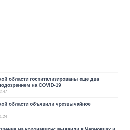
кой области госпитализированы еще два
подозрением на COVID-19
2:47
кой области объявили чрезвычайное
1:24
зрения на коронавирус выявили в Черновцах и