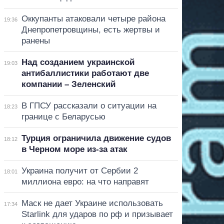
Оккупанты атаковали четыре района
19:36
Днепропетровщины, есть жертвы и
ранены
Над созданием украинской
19:03
антибаллистики работают две
компании – Зеленский
В ГПСУ рассказали о ситуации на
18:23
границе с Беларусью
Турция ограничила движение судов
18:12
в Черном море из-за атак
Украина получит от Сербии 2
18:01
миллиона евро: на что направят
Маск не дает Украине использовать
17:34
Starlink для ударов по рф и призывает