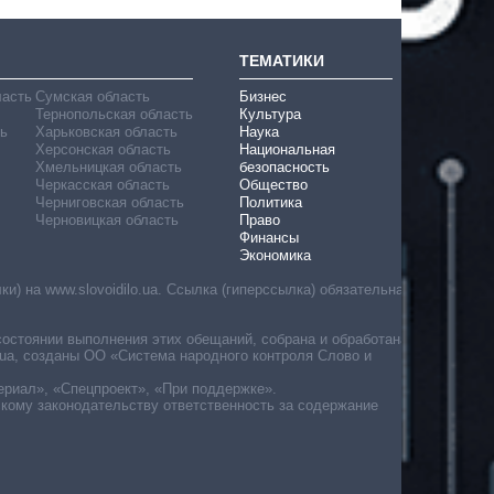
ТЕМАТИКИ
ласть
Сумская область
Бизнес
Тернопольская область
Культура
ь
Харьковская область
Наука
Херсонская область
Национальная
Хмельницкая область
безопасность
Черкасская область
Общество
Черниговская область
Политика
Черновицкая область
Право
Финансы
Экономика
) на www.slovoidilo.ua. Ссылка (гиперссылка) обязательна
состоянии выполнения этих обещаний, собрана и обработана
ua, созданы ОО «Система народного контроля Слово и
ериал», «Спецпроект», «При поддержке».
скому законодательству ответственность за содержание