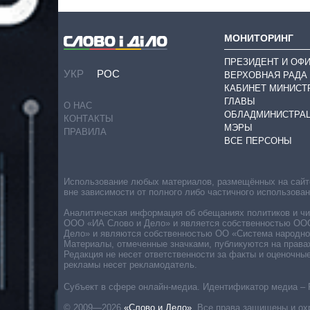
МОНИТОРИНГ
ПРЕЗИДЕНТ И ОФ
УКР
РОС
ВЕРХОВНАЯ РАДА
КАБИНЕТ МИНИСТ
ГЛАВЫ
О НАС
ОБЛАДМИНИСТРА
КОНТАКТЫ
МЭРЫ
ПРАВИЛА
ВСЕ ПЕРСОНЫ
Использование любых материалов, размещённых на сайте,
вне зависимости от полного либо частичного использова
Аналитическая информация об обещаниях политиков и чин
ООО «ИА Слово и Дело» и является собственностью ООО 
Дело» и являются собственностью ОО «Система народног
Материалы, отмеченные значками, публикуются на права
Редакция не несет ответственности за факты и оценочны
рекламы несет рекламодатель.
Субъект в сфере онлайн-медиа. Идентификатор медиа – 
© 2009—2026
«Слово и Дело»
.
Все права защищены и ох