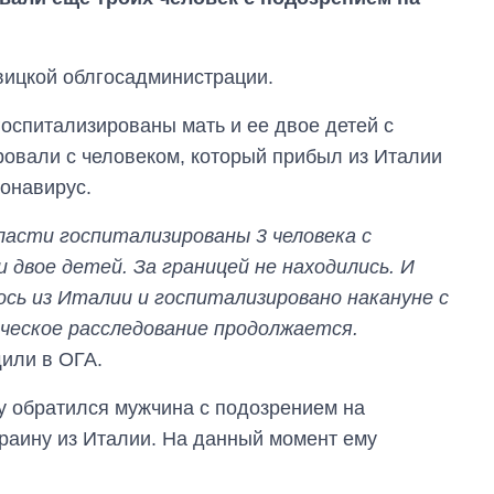
вицкой облгосадминистрации.
госпитализированы мать и ее двое детей с
овали с человеком, который прибыл из Италии
ронавирус.
бласти госпитализированы 3 человека с
двое детей. За границей не находились. И
ось из Италии и госпитализировано накануне с
Как за 10 лет
изменилось
ческое расследование продолжается.
количество
щили в ОГА.
поступающих в
бакалавриат,
у обратился мужчина с подозрением на
магистратуру и
аспирантуру
раину из Италии. На данный момент ему