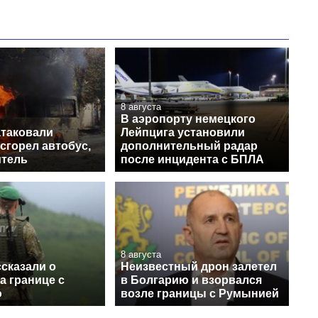
8 августа
В аэропорту немецкого
атаковали
Лейпцига установили
сгорел автобус,
дополнительный радар
итель
после инцидента с БПЛА
8 августа
сказали о
Неизвестный дрон залетел
а границе с
в Болгарию и взорвался
ю
возле границы с Румынией