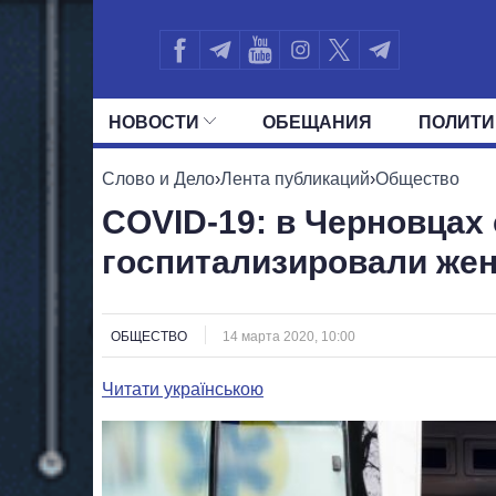
НОВОСТИ
ОБЕЩАНИЯ
ПОЛИТИ
ВСЕ ПОЛИТИКИ
ПРЕЗИДЕНТ И ОФ
Слово и Дело
›
Лента публикаций
›
Общество
COVID-19: в Черновцах
госпитализировали же
ОБЩЕСТВО
14 марта 2020, 10:00
Читати українською