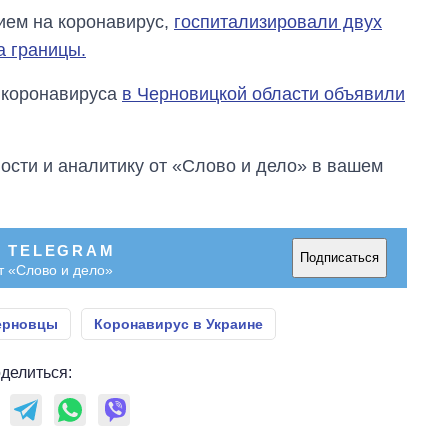
ием на коронавирус,
госпитализировали двух
а границы.
я коронавируса
в Черновицкой области объявили
сти и аналитику от «Слово и дело» в вашем
В TELEGRAM
Подписаться
т «Слово и дело»
ерновцы
Коронавирус в Украине
делиться: