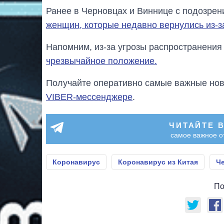
Ранее в Черновцах и Виннице с подозрен
женщин, которые недавно вернулись из-з
Напомним, из-за угрозы распространени
чрезвычайное положение.
Получайте оперативно самые важные ново
VIBER-мессенджере
.
ЧИТАЙТЕ 
самое важное о
Коронавирус
Коронавирус из Китая
Ч
По