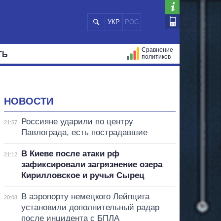
УКР
РОС
Сравнение
ТЬ
политиков
СТРАЦИЙ
МЭРЫ
ВСЕ ПЕРСОНЫ
НОВОСТИ
Россияне ударили по центру
21:57
Павлограда, есть пострадавшие
В Киеве после атаки рф
21:12
зафиксировали загрязнение озера
Кирилловское и ручья Сырец
В аэропорту немецкого Лейпцига
20:08
установили дополнительный радар
после инцидента с БПЛА