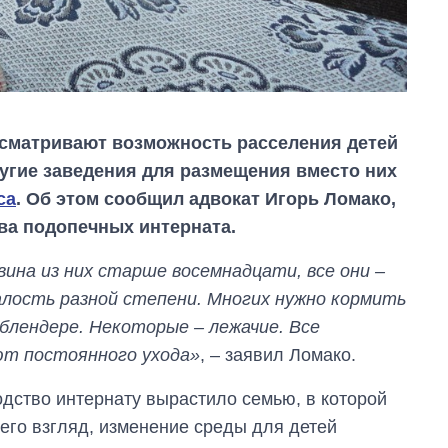
ссматривают возможность расселения детей
ругие заведения для размещения вместо них
са
. Об этом сообщил адвокат Игорь Ломако,
ва подопечных интерната.
вина из них старше восемнадцати, все они –
алость разной степени. Многих нужно кормить
 блендере. Некоторые – лежачие. Все
ют постоянного ухода»
, – заявил Ломако.
Дефицит памяти:
одство интернату вырастило семью, в которой
как вырос спрос
на чипы за
 его взгляд, изменение среды для детей
последние годы и