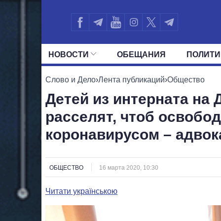
НОВОСТИ
ОБЕЩАНИЯ
ПОЛИТИ
ВСЕ ПОЛИТИКИ
ПРЕЗИДЕНТ И ОФ
Слово и Дело
›
Лента публикаций
›
Общество
Детей из интерната на
расселят, чтоб освобо
коронавирусом – адвок
ОБЩЕСТВО
16 марта 2020, 10:30
Читати українською