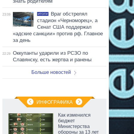
знать родителям
Враг обстрелял
ИТОГИ
23:09
стадион «Черноморец», а
Сенат США поддержал
«адские санкции» против рф. Главное
за день
Оккупанты ударили из РСЗО по
22:29
Славянску, есть жертва и ранены
Больше новостей
ИНФОГРАФИКА
Как изменился
бюджет
Министерства
обороны за 13 лет