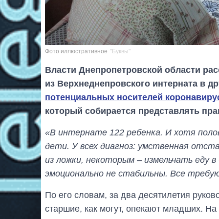
Фото иллюстративное
"Буквы"
Власти Днепропетровской области ра
из Верхнеднепровского интерната в д
потенциальных носителей коронавиру
который собирается представлять пра
«В интернате 122 ребенка. И хотя поло
дети. У всех диагноз: умственная отст
из ложки, некоторым – измельчать еду в
эмоционально не стабильны. Все требу
По его словам, за два десятилетия руков
старшие, как могут, опекают младших. На