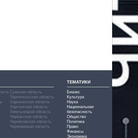
ТЕМАТИКИ
ласть
Сумская область
Бизнес
Тернопольская область
Культура
ь
Харьковская область
Наука
Херсонская область
Национальная
Хмельницкая область
безопасность
Черкасская область
Общество
Черниговская область
Политика
Черновицкая область
Право
Финансы
Экономика