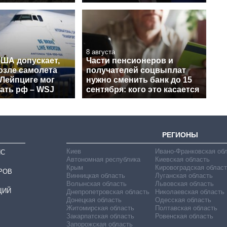
8 августа
США допускает,
Части пенсионеров и
озле самолета
получателей соцвыплат
 Лейпциге мог
нужно сменить банк до 15
ать рф – WSJ
сентября: кого это касается
РЕГИОНЫ
Киев
Ивано-Франковская об
ИС
Автономная республика
Киевская область
Крым
Кировоградская област
РОВ
Винницкая область
Луганская область
Волынская область
Львовская область
ЦИЙ
Днепропетровская область
Николаевская область
Донецкая область
Одесская область
Житомирская область
Полтавская область
Закарпатская область
Ровенская область
Запорожская область