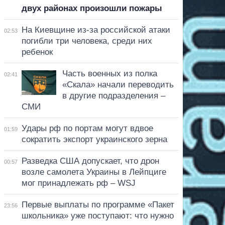
двух районах произошли пожары
На Киевщине из-за российской атаки
02:53
погибли три человека, среди них
ребенок
Часть военных из полка
02:41
«Скала» начали переводить
в другие подразделения –
СМИ
Удары рф по портам могут вдвое
01:59
сократить экспорт украинского зерна
Разведка США допускает, что дрон
00:57
возле самолета Украины в Лейпциге
мог принадлежать рф – WSJ
Первые выплаты по программе «Пакет
23:56
школьника» уже поступают: что нужно