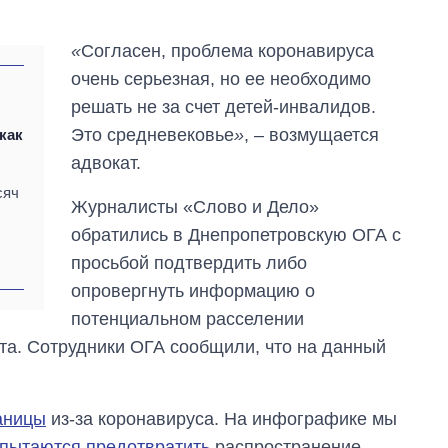
что прогнозируют
на 2027-й
«
Согласен, проблема коронавируса
очень серьезная, но ее необходимо
решать не за счет детей-инвалидов.
Это средневековье
»
, – возмущается
как
адвокат.
сяч
Журналисты «Слово и Дело»
обратились в Днепропетровскую ОГА с
просьбой подтвердить либо
опровергнуть информацию о
потенциальном расселении
та. Сотрудники ОГА сообщили, что на данный
аницы
из-за коронавируса. На инфографике мы
 пытаются предотвратить
распространение