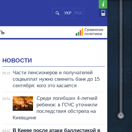
УКР
РОС
Сравнение
ТЬ
политиков
СТРАЦИЙ
МЭРЫ
ВСЕ ПЕРСОНЫ
НОВОСТИ
Части пенсионеров и получателей
05:15
соцвыплат нужно сменить банк до 15
сентября: кого это касается
Среди погибших 4-летний
04:51
ребенок: в ГСЧС уточнили
последствия обстрела на
Киевщине
В Киеве после атаки баллистикой в
03:47