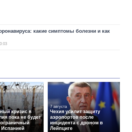
оронавируса: какие симптомы болезни и как
0:03
7 августа
ный кризис в
Чехия усилит защиту
лия пока не будет
аэропортов после
пограничный
инцидента с дроном в
с Испанией
Лейпциге