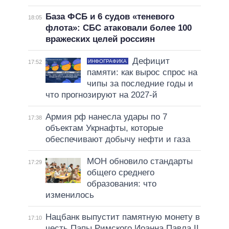
База ФСБ и 6 судов «теневого
18:05
флота»: СБС атаковали более 100
вражеских целей россиян
Дефицит
ИНФОГРАФИКА
17:52
памяти: как вырос спрос на
чипы за последние годы и
что прогнозируют на 2027-й
Армия рф нанесла удары по 7
17:38
объектам Укрнафты, которые
обеспечивают добычу нефти и газа
МОН обновило стандарты
17:29
общего среднего
образования: что
изменилось
Нацбанк выпустит памятную монету в
17:10
честь Папы Римского Иоанна Павла II