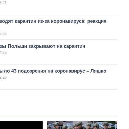
6:21
водят карантин из-за коронавируса: реакция
5:22
зы Польши закрывают на карантин
4:25
ыло 43 подозрения на коронавирус – Ляшко
2:26