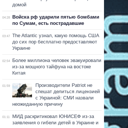
домой
Войска рф ударили пятью бомбами
04:28
по Сумам, есть пострадавшие
The Atlantic узнал, какую помощь США
03:47
до сих пор бесплатно предоставляют
Украине
Более миллиона человек эвакуировали
02:54
из-за мощного тайфуна на востоке
Китая
Производители Patriot не
01:59
спешат делиться лицензией
с Украиной: СМИ назвали
неожиданную причину
МИД раскритиковал ЮНИСЕФ из-за
01:11
заявления о гибели детей в Украине и