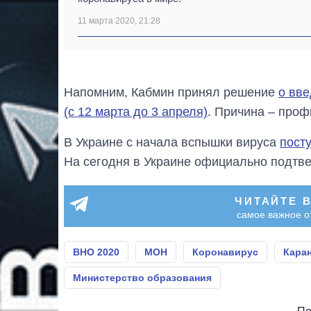
11 марта 2020, 21:28
Напомним, Кабмин принял решение
о вве
(с 12 марта до 3 апреля)
. Причина – проф
В Украине с начала вспышки вируса
пост
На сегодня в Украине официально подтве
ЧИТАЙТЕ 
самое важное о
ВНО 2020
МОН
Коронавирус
Кара
Министерство образования