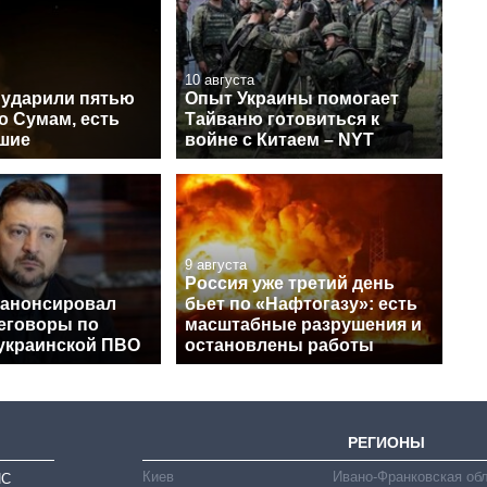
10 августа
 ударили пятью
Опыт Украины помогает
о Сумам, есть
Тайваню готовиться к
шие
войне с Китаем – NYT
9 августа
Россия уже третий день
 анонсировал
бьет по «Нафтогазу»: есть
еговоры по
масштабные разрушения и
украинской ПВО
остановлены работы
РЕГИОНЫ
Киев
Ивано-Франковская об
ИС