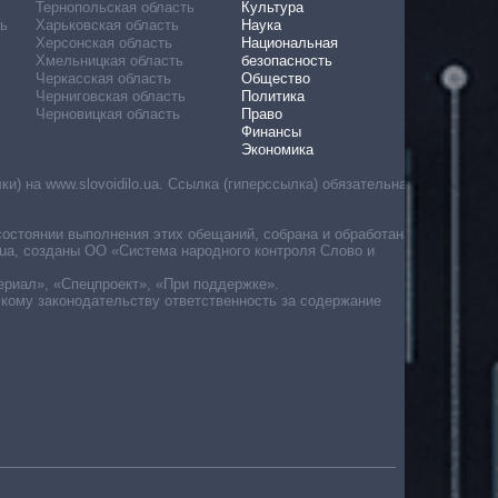
Тернопольская область
Культура
ь
Харьковская область
Наука
Херсонская область
Национальная
Хмельницкая область
безопасность
Черкасская область
Общество
Черниговская область
Политика
Черновицкая область
Право
Финансы
Экономика
) на www.slovoidilo.ua. Ссылка (гиперссылка) обязательна
состоянии выполнения этих обещаний, собрана и обработана
ua, созданы ОО «Система народного контроля Слово и
ериал», «Спецпроект», «При поддержке».
скому законодательству ответственность за содержание