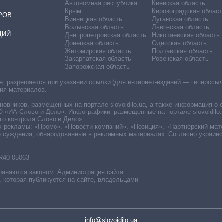
Автономная республика
Киевская область
Крым
Кировоградская област
РОВ
Винницкая область
Луганская область
Волынская область
Львовская область
ЦИЙ
Днепропетровская область
Николаевская область
Донецкая область
Одесская область
Житомирская область
Полтавская область
Закарпатская область
Ровенская область
Запорожская область
 разрешается при указании ссылки (для интернет-изданий — гиперссылки
ния материалов.
овников, размещенных на портале slovoidilo.ua, а также информация о 
«ИА Слово и Дело». Инфографики, размещенные на портале slovoidilo.
о контроля Слово и Дело».
х рекламы: «Промо», «Новости компаний», «Позиция», «Партнерский мат
е суждения, обнародованные в рекламных материалах. Согласно украин
R40-05063
раняются законом. Администрация сайта
, которая публикуется на сайте, владельцами
info@slovoidilo.ua