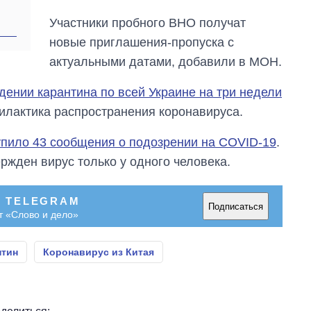
магистратуру и
аспирантуру
Участники пробного ВНО получат
новые приглашения-пропуска с
актуальными датами, добавили в МОН.
дении карантина по всей Украине на три недели
илактика распространения коронавируса.
упило 43 сообщения о подозрении на COVID-19
.
ржден вирус только у одного человека.
В TELEGRAM
Подписаться
т «Слово и дело»
нтин
Коронавирус из Китая