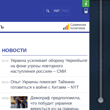
УКР
РОС
Сравнение
ТЬ
политиков
СТРАЦИЙ
МЭРЫ
ВСЕ ПЕРСОНЫ
НОВОСТИ
Украина усиливает оборону Чернобыля
07:47
на фоне угрозы повторного
наступления россиян – СМИ
Опыт Украины помогает Тайваню
05:23
готовиться к войне с Китаем – NYT
Демограф предположила,
04:59
что побудит украинок
вернуться из-за границы