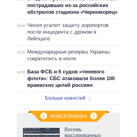
пострадавших из-за российских
обстрелов стадиона «Черноморец»
Чехия усилит защиту аэропортов
18:45
после инцидента с дроном в
Лейпциге
Международные резервы Украины
18:09
сократились в июле
База ФСБ и 6 судов «теневого
18:05
флота»: СБС атаковали более 100
вражеских целей россиян
Больше новостей
ИНФОГРАФИКА
 как
Восемь
чипы
массированных