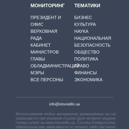
МОНИТОРИНГ
ТЕМАТИКИ
ПРЕЗИДЕНТ И
БИЗНЕС
ОФИС
КУЛЬТУРА
ВЕРХОВНАЯ
НАУКА
РАДА
НАЦИОНАЛЬНАЯ
КАБИНЕТ
БЕЗОПАСНОСТЬ
МИНИСТРОВ
ОБЩЕСТВО
ГЛАВЫ
ПОЛИТИКА
ОБЛАДМИНИСТРАЦИЙ
ПРАВО
МЭРЫ
ФИНАНСЫ
ВСЕ ПЕРСОНЫ
ЭКОНОМИКА
info@slovoidilo.ua
Использование любых материалов, размещённых на сайте,
разрешается при указании ссылки (для интернет-изданий —
гиперссылки) на www.slovoidilo.ua. Ссылка (гиперссылка)
обязательна вне зависимости от полного либо частичного