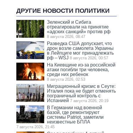
ДРУГИЕ НОВОСТИ ПОЛИТИКИ
Зеленский и Сибига
отреагировали на принятие
«адских санкций» против рф
8 августа 2026, 08:47
Разведка США допускает, что
дрон возле самолета Украины
в Лейпциге мог принадлежать
рф – WSJ
8 августа 2026, 00:57
На Киевщине из-за российской
атаки погибли три человека,
среди них ребенок
8 августа 2026, 02:53
Миграционный кризис в Сеуте:
Италия пока не будет отменять
пограничный контроль с
Испанией
7 августа 2026, 20:19
В Германии над военной
базой, где ремонтируют
системы Patriot, заметили
неизвестные БПЛА
7 августа 2026, 21:45