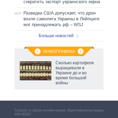
сократить экспорт украинского зерна
Разведка США допускает, что дрон
00:57
возле самолета Украины в Лейпциге
мог принадлежать рф – WSJ
Больше новостей
ИНФОГРАФИКА
Сколько картофеля
выращивали в
Украине до и во
ет
время большой
войны
маги
Субъект в сфере онлайн-медиа. Идентификатор медиа –
R40-05063