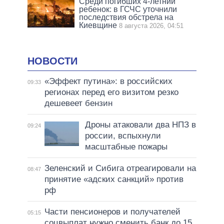
Среди погибших 4-летний
ребенок: в ГСЧС уточнили
последствия обстрела на
Киевщине
8 августа 2026, 04:51
НОВОСТИ
«Эффект путина»: в российских
09:33
регионах перед его визитом резко
дешевеет бензин
Дроны атаковали два НПЗ в
09:24
россии, вспыхнули
масштабные пожары
Зеленский и Сибига отреагировали на
08:47
принятие «адских санкций» против
рф
Части пенсионеров и получателей
05:15
соцвыплат нужно сменить банк до 15