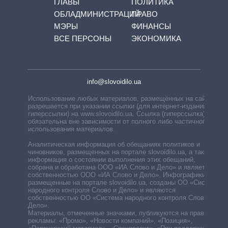
ГЛАВЫ
ПОЛИТИКА
ОБЛАДМИНИСТРАЦИЙ
ПРАВО
МЭРЫ
ФИНАНСЫ
ВСЕ ПЕРСОНЫ
ЭКОНОМИКА
info@slovoidilo.ua
Использование любых материалов, размещённых на сайте,
разрешается при указании ссылки (для интернет-изданий —
гиперссылки) на www.slovoidilo.ua. Ссылка (гиперссылка)
обязательна вне зависимости от полного либо частичного
использования материалов.
Аналитическая информация об обещаниях политиков и
чиновников, размещенных на портале slovoidilo.ua, а также
информация о состоянии выполнения этих обещаний,
собрана и обработана ООО «ИА Слово и Дело» и является
собственностью ООО «ИА Слово и Дело». Инфографики,
размещенные на портале slovoidilo.ua, созданы ОО «Система
народного контроля Слово и Дело» и являются
собственностью ОО «Система народного контроля Слово и
Дело».
Материалы, отмеченные значками, публикуются на правах
рекламы: «Промо», «Новости компаний», «Позиция»,