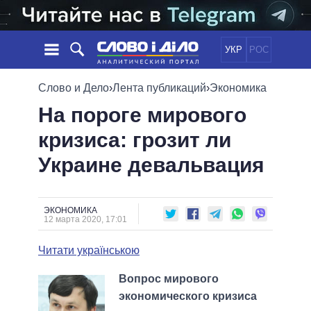
УКР
РОС
НОВОСТИ
Слово и Дело
›
Лента публикаций
›
Экономика
На пороге мирового
ОБЕЩАНИЯ
ЛЕНТА
ПОЛИТИКА
кризиса: грозит ли
СОБЫТИЯ
ЭКОНОМИКА
ПОЛИТИКИ
Украине девальвация
СТАТЬИ
ОБЩЕСТВО
ИНФОГРАФИКА
МНЕНИЯ
МИР
ВСЕ ПОЛИТИКИ
ОБЗОРЫ
ПРЕЗИДЕНТ И ОФИС
ВИДЕО
ЭКОНОМИКА
ДАЙДЖЕСТЫ
12 марта 2020, 17:01
ВЕРХОВНАЯ РАДА
ПОДДЕРЖАТЬ
КАБИНЕТ МИНИСТРОВ
Читати українською
ГЛАВЫ ОБЛАДМИНИСТРАЦИЙ
СРАВНЕНИЕ ПОЛИТИКОВ
Вопрос мирового
МЭРЫ
экономического кризиса
ВСЕ ПЕРСОНЫ