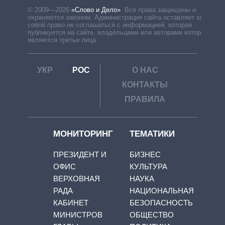
© 2009—2026
«Слово и Дело»
.
Все права защищены и
охраняются законом. Администрация сайта оставляет за
собой право не соглашаться с информацией, которая
публикуется на сайте, владельцами или авторами которой
являются третьи лица.
УКР
РОС
О НАС
КОНТАКТЫ
ПРАВИЛА
МОНИТОРИНГ
ТЕМАТИКИ
ПРЕЗИДЕНТ И
БИЗНЕС
ОФИС
КУЛЬТУРА
ВЕРХОВНАЯ
НАУКА
РАДА
НАЦИОНАЛЬНАЯ
КАБИНЕТ
БЕЗОПАСНОСТЬ
МИНИСТРОВ
ОБЩЕСТВО